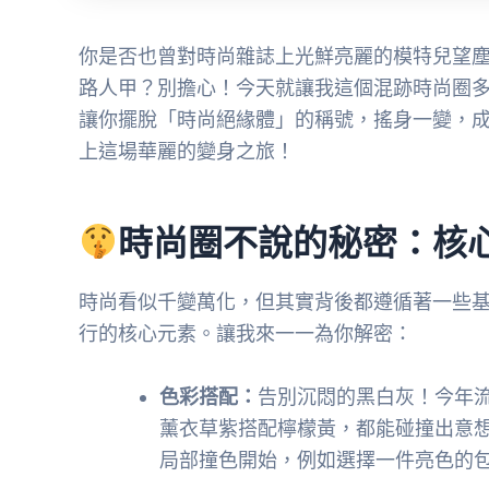
你是否也曾對時尚雜誌上光鮮亮麗的模特兒望
路人甲？別擔心！今天就讓我這個混跡時尚圈
讓你擺脫「時尚絕緣體」的稱號，搖身一變，
上這場華麗的變身之旅！
時尚圈不說的秘密：核
時尚看似千變萬化，但其實背後都遵循著一些
行的核心元素。讓我來一一為你解密：
色彩搭配：
告別沉悶的黑白灰！今年
薰衣草紫搭配檸檬黃，都能碰撞出意
局部撞色開始，例如選擇一件亮色的