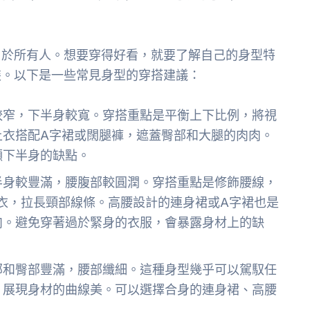
用於所有人。想要穿得好看，就要了解自己的身型特
裝。以下是一些常見身型的穿搭建議：
較窄，下半身較寬。穿搭重點是平衡上下比例，將視
上衣搭配A字裙或闊腿褲，遮蓋臀部和大腿的肉肉。
顯下半身的缺點。
半身較豐滿，腰腹部較圓潤。穿搭重點是修飾腰線，
衣，拉長頸部線條。高腰設計的連身裙或A字裙也是
肉。避免穿著過於緊身的衣服，會暴露身材上的缺
部和臀部豐滿，腰部纖細。這種身型幾乎可以駕馭任
，展現身材的曲線美。可以選擇合身的連身裙、高腰