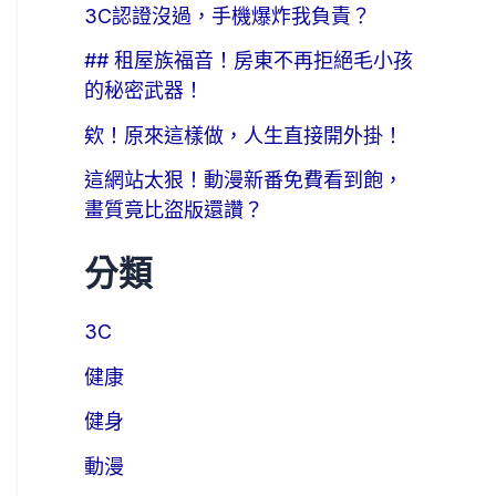
3C認證沒過，手機爆炸我負責？
## 租屋族福音！房東不再拒絕毛小孩
的秘密武器！
欸！原來這樣做，人生直接開外掛！
這網站太狠！動漫新番免費看到飽，
畫質竟比盜版還讚？
分類
3C
健康
健身
動漫