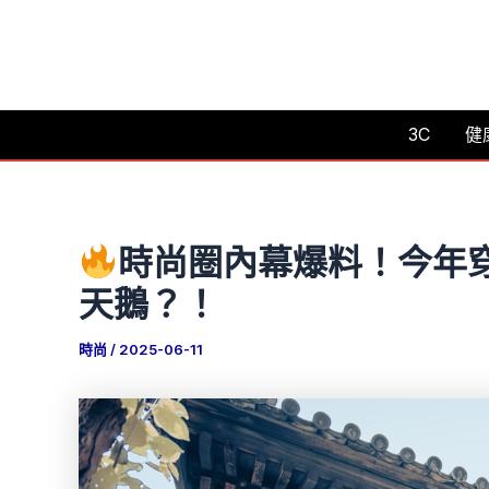
跳
至
主
要
3C
健
內
容
時尚圈內幕爆料！今年
天鵝？！
時尚
/
2025-06-11