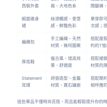
西裝外套
裁、大地色系
闊腿褲
緞面連身
絲滑觸感、垂墜
單穿即
裙
感、鮮豔色彩
次感；
手工編織、天然
搭配度
編織包
材質、幾何圖案
約的T
復古風、增高效
搭配裙
厚底鞋
果、舒適度
材質的
Statement
誇張造型、金屬
搭配簡
耳環
材質、寶石鑲嵌
相呼應
這些單品不僅時尚百搭，而且能輕鬆提升你的