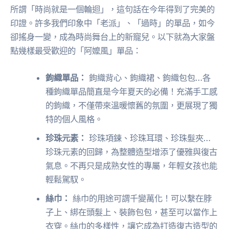
所謂「時尚就是一個輪迴」，這句話在今年得到了完美的
印證。許多我們印象中「老派」、「過時」的單品，如今
卻搖身一變，成為時尚舞台上的新寵兒。以下就為大家盤
點幾樣最受歡迎的「阿嬤風」單品：
鉤織單品：
鉤織背心、鉤織裙、鉤織包包…各
種鉤織單品簡直是今年夏天的必備！充滿手工感
的鉤織，不僅帶來溫暖懷舊的氛圍，更展現了獨
特的個人風格。
珍珠元素：
珍珠項鍊、珍珠耳環、珍珠髮夾…
珍珠元素的回歸，為整體造型增添了優雅與復古
氣息。不再只是成熟女性的專屬，年輕女孩也能
輕鬆駕馭。
絲巾：
絲巾的用途可謂千變萬化！可以繫在脖
子上、綁在頭髮上、裝飾包包，甚至可以當作上
衣穿。絲巾的多樣性，讓它成為打造復古造型的