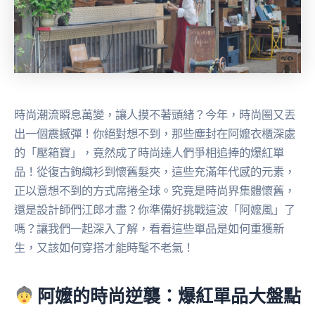
時尚潮流瞬息萬變，讓人摸不著頭緒？今年，時尚圈又丟
出一個震撼彈！你絕對想不到，那些塵封在阿嬤衣櫃深處
的「壓箱寶」，竟然成了時尚達人們爭相追捧的爆紅單
品！從復古鉤織衫到懷舊髮夾，這些充滿年代感的元素，
正以意想不到的方式席捲全球。究竟是時尚界集體懷舊，
還是設計師們江郎才盡？你準備好挑戰這波「阿嬤風」了
嗎？讓我們一起深入了解，看看這些單品是如何重獲新
生，又該如何穿搭才能時髦不老氣！
阿嬤的時尚逆襲：爆紅單品大盤點