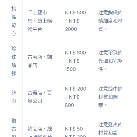
鉤
手工藝市
NT$ 500
注意鉤織的
織
集、線上購
– NT$
精細度和材
背
物平台
2000
質。
心
珍
NT$ 300
注意珍珠的
珠
古著店、飾
– NT$
光澤和完整
項
品店
1500
性。
鍊
NT$ 200
注意絲巾的
絲
古著店、百
– NT$
材質和圖
巾
貨公司
800
案。
復
注意髮夾的
古
飾品店、線
NT$ 50 –
材質和設
髮
上購物平台
NT$ 300