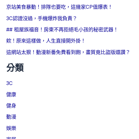
京站美食暴動！排隊也要吃，這幾家CP值爆表！
3C認證沒過，手機爆炸我負責？
## 租屋族福音！房東不再拒絕毛小孩的秘密武器！
欸！原來這樣做，人生直接開外掛！
這網站太狠！動漫新番免費看到飽，畫質竟比盜版還讚？
分類
3C
健康
健身
動漫
娛樂