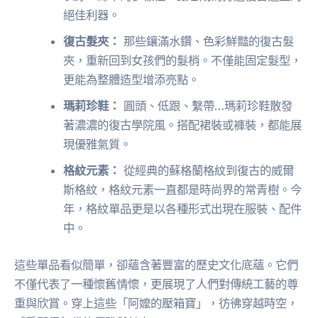
絕佳利器。
復古髮夾：
那些鑲滿水鑽、色彩鮮豔的復古髮
夾，重新回到女孩們的髮梢。不僅能固定髮型，
更能為整體造型增添亮點。
瑪莉珍鞋：
圓頭、低跟、繫帶…瑪莉珍鞋散發
著濃濃的復古學院風。搭配裙裝或褲裝，都能展
現優雅氣質。
格紋元素：
從經典的蘇格蘭格紋到復古的威爾
斯格紋，格紋元素一直都是時尚界的常青樹。今
年，格紋單品更是以各種形式出現在服裝、配件
中。
這些單品看似簡單，卻蘊含著豐富的歷史文化底蘊。它們
不僅代表了一種懷舊情懷，更展現了人們對傳統工藝的尊
重與欣賞。穿上這些「阿嬤的壓箱寶」，彷彿穿越時空，