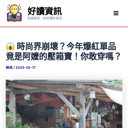
跳
好讀資訊
至
Mai
主
好讀資訊，好好讀的資訊
要
Men
內
容
時尚界崩壞？今年爆紅單品
竟是阿嬤的壓箱寶！你敢穿嗎？
時尚
/
2025-05-17