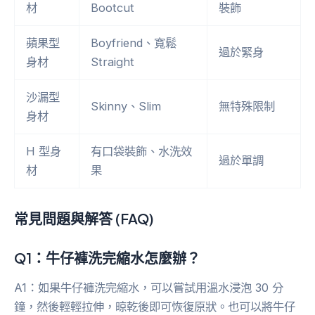
材
Bootcut
裝飾
蘋果型
Boyfriend、寬鬆
過於緊身
身材
Straight
沙漏型
Skinny、Slim
無特殊限制
身材
H 型身
有口袋裝飾、水洗效
過於單調
材
果
常見問題與解答 (FAQ)
Q1：牛仔褲洗完縮水怎麼辦？
A1：如果牛仔褲洗完縮水，可以嘗試用溫水浸泡 30 分
鐘，然後輕輕拉伸，晾乾後即可恢復原狀。也可以將牛仔