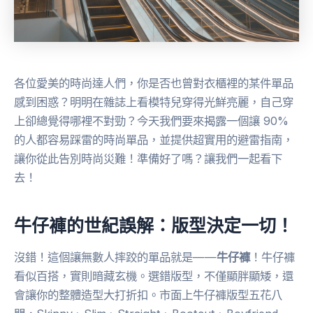
各位愛美的時尚達人們，你是否也曾對衣櫃裡的某件單品
感到困惑？明明在雜誌上看模特兒穿得光鮮亮麗，自己穿
上卻總覺得哪裡不對勁？今天我們要來揭露一個讓 90%
的人都容易踩雷的時尚單品，並提供超實用的避雷指南，
讓你從此告別時尚災難！準備好了嗎？讓我們一起看下
去！
牛仔褲的世紀誤解：版型決定一切！
沒錯！這個讓無數人摔跤的單品就是——
牛仔褲
！牛仔褲
看似百搭，實則暗藏玄機。選錯版型，不僅顯胖顯矮，還
會讓你的整體造型大打折扣。市面上牛仔褲版型五花八