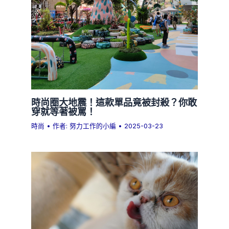
時尚圈大地震！這款單品竟被封殺？你敢
穿就等著被罵！
時尚
• 作者:
努力工作的小編
•
2025-03-23