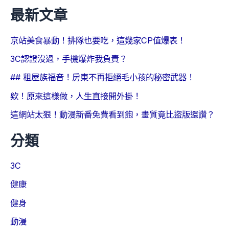
最新文章
京站美食暴動！排隊也要吃，這幾家CP值爆表！
3C認證沒過，手機爆炸我負責？
## 租屋族福音！房東不再拒絕毛小孩的秘密武器！
欸！原來這樣做，人生直接開外掛！
這網站太狠！動漫新番免費看到飽，畫質竟比盜版還讚？
分類
3C
健康
健身
動漫