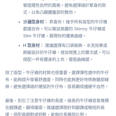
營造隨性自然的風格。避免選擇過於緊身的款
式，以免凸顯腰腹部的贅肉。
沙漏型身材：
恭喜你！幾乎所有版型的牛仔褲
都適合你。可以嘗試高腰的 Skinny 牛仔褲或
Slim 牛仔褲，展現你的優美曲線。
H 型身材：
建議選擇有口袋裝飾、水洗效果或
刷破設計的牛仔褲，增加視覺上的層次感。可以
搭配一件有腰身的上衣，營造曲線感。
除了版型，牛仔褲的材質也很重要。選擇彈性適中的牛仔
布，能夠提升穿著舒適度，同時也能夠更好地修飾腿部線
條。避免選擇過於硬挺的牛仔布，容易顯得僵硬不自然。
最後，別忘了注意牛仔褲的長度。過長的牛仔褲容易堆積
在腳踝處，顯得邋遢。建議選擇剛好到腳踝或略短的長
度，搭配高跟鞋或短靴，能夠拉長腿部比例。