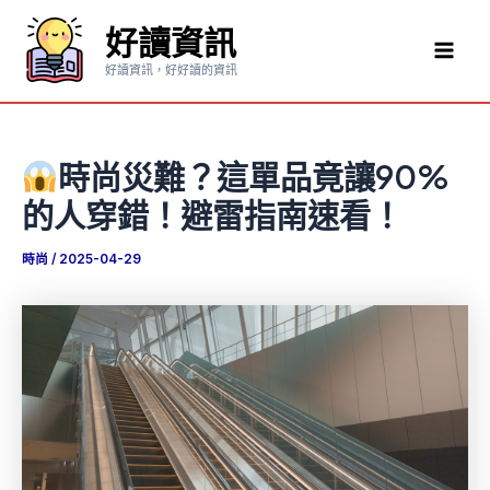
跳
好讀資訊
至
Mai
主
好讀資訊，好好讀的資訊
要
Men
內
容
時尚災難？這單品竟讓90%
的人穿錯！避雷指南速看！
時尚
/
2025-04-29