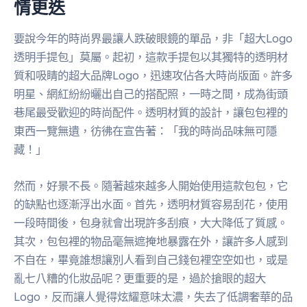
情更迭
要說今年的時尚界最讓人跌破眼鏡的單品，非「超大Logo
透明手提包」莫屬。起初，這款手提包以其獨特的透明材
質和吸睛的超大品牌Logo，迅速攻佔各大時尚版面。許多
明星、網紅紛紛曬出自己的搭配照，一時之間，成為街頭
巷尾最受歡迎的時尚配件。透明材質的設計，讓包包裡的
東西一覽無遺，彷彿在宣告著：「我的時尚品味無可隱
藏！」
然而，好景不長。隨著越來越多人開始使用這款包包，它
的缺點也逐漸浮出水面。首先，透明材質容易刮花，使用
一段時間後，包身就會出現許多刮痕，大大降低了質感。
其次，包包裡的物品毫無遮掩地暴露在外，讓許多人感到
不自在，畢竟誰想讓別人看到自己錢包裡空空如也，或是
亂七八糟的化妝品呢？更重要的是，過於搶眼的超大
Logo，反而讓人覺得炫耀意味太濃，失去了低調奢華的品