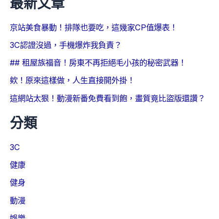
最新文章
京站美食暴動！排隊也要吃，這幾家CP值爆表！
3C認證沒過，手機爆炸我負責？
## 租屋族福音！房東不再拒絕毛小孩的秘密武器！
欸！原來這樣做，人生直接開外掛！
這網站太狠！動漫新番免費看到飽，畫質竟比盜版還讚？
分類
3C
健康
健身
動漫
娛樂