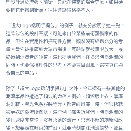
些設計過於誇張、前衛，只能在特定的場合穿著，如果硬
要把它們搬到街頭，往往會顯得格格不入。
「超大Logo透明手提包」的例子，就充分說明了這一點。
這款包包的設計靈感，可能來自於某些前衛藝術家的作
品，但它在實用性和搭配性方面，顯然沒有經過充分的考
量。當它被推廣到大眾市場後，其缺點就被無限放大，最
終遭到消費者的唾棄。這也提醒我們，在追求時尚潮流的
同時，也要保持理性的思考，不要盲目跟風，選擇真正適
合自己的單品。
除了「超大Logo透明手提包」之外，今年還有一些其他的
潮流單品也遭遇了類似的命運。例如，超短版上衣、厚底
洞洞鞋、螢光色系服裝等等，都曾經風靡一時，但很快就
被更迭的潮流所淘汰。這些例子都告訴我們，時尚潮流的
變化速度非常快，沒有永遠的流行，只有不斷的創新和改
變。想要走在時尚的前沿，就要時刻關注潮流趨勢，並且