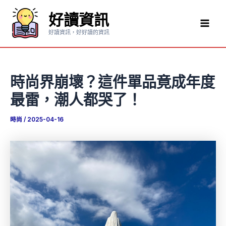
跳
好讀資訊
至
Mai
主
好讀資訊，好好讀的資訊
要
Men
內
容
時尚界崩壞？這件單品竟成年度
最雷，潮人都哭了！
時尚
/
2025-04-16