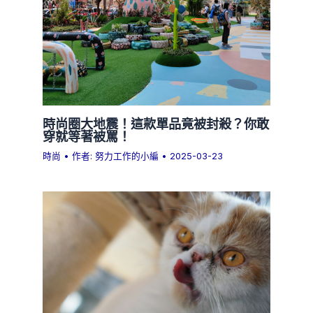
時尚圈大地震！這款單品竟被封殺？你敢
穿就等著被罵！
時尚
• 作者:
努力工作的小編
•
2025-03-23