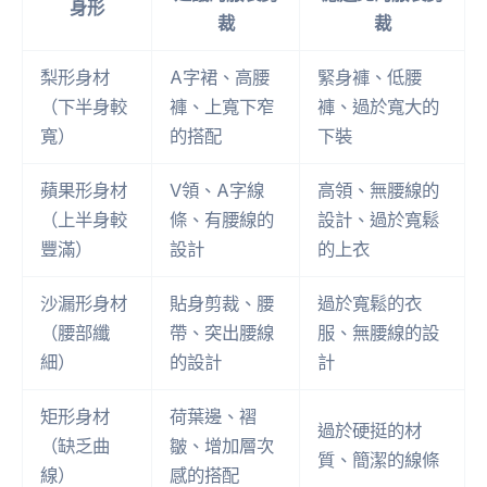
身形
裁
裁
梨形身材
A字裙、高腰
緊身褲、低腰
（下半身較
褲、上寬下窄
褲、過於寬大的
寬）
的搭配
下裝
蘋果形身材
V領、A字線
高領、無腰線的
（上半身較
條、有腰線的
設計、過於寬鬆
豐滿）
設計
的上衣
沙漏形身材
貼身剪裁、腰
過於寬鬆的衣
（腰部纖
帶、突出腰線
服、無腰線的設
細）
的設計
計
矩形身材
荷葉邊、褶
過於硬挺的材
（缺乏曲
皺、增加層次
質、簡潔的線條
線）
感的搭配