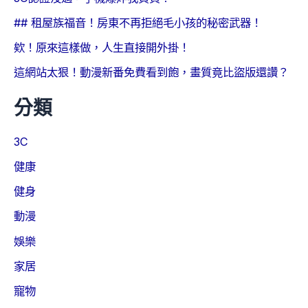
## 租屋族福音！房東不再拒絕毛小孩的秘密武器！
欸！原來這樣做，人生直接開外掛！
這網站太狠！動漫新番免費看到飽，畫質竟比盜版還讚？
分類
3C
健康
健身
動漫
娛樂
家居
寵物