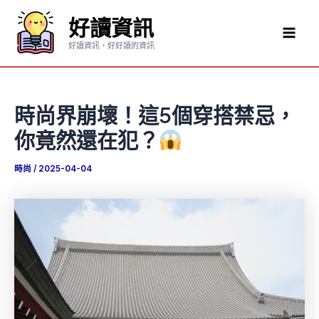
跳
好讀資訊
至
Mai
主
好讀資訊，好好讀的資訊
要
Men
內
容
時尚界崩壞！這5個穿搭禁忌，
你竟然還在犯？
時尚
/
2025-04-04