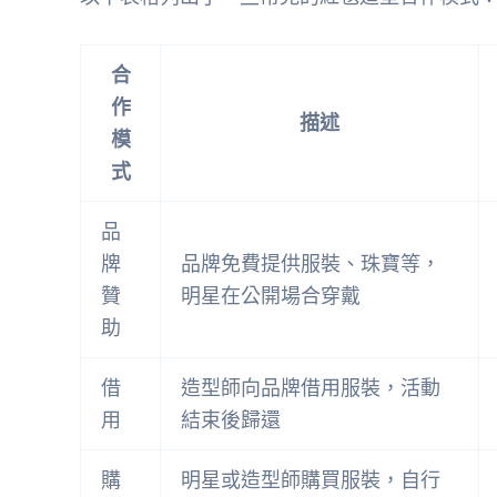
合
作
描述
模
式
品
牌
品牌免費提供服裝、珠寶等，
贊
明星在公開場合穿戴
助
借
造型師向品牌借用服裝，活動
用
結束後歸還
購
明星或造型師購買服裝，自行