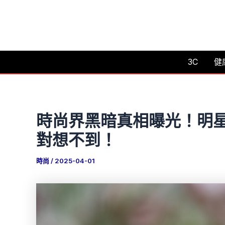
跳
至
主
要
3C
健
內
容
時尚界黑暗真相曝光！明
對想不到！
時尚
/
2025-04-01