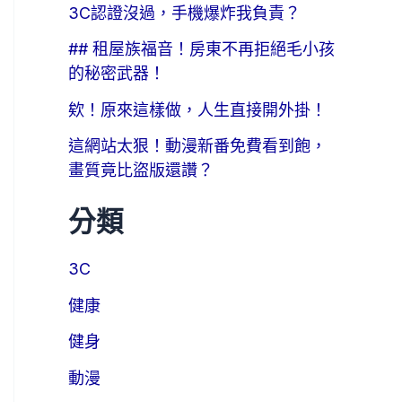
3C認證沒過，手機爆炸我負責？
## 租屋族福音！房東不再拒絕毛小孩
的秘密武器！
欸！原來這樣做，人生直接開外掛！
這網站太狠！動漫新番免費看到飽，
畫質竟比盜版還讚？
分類
3C
健康
健身
動漫