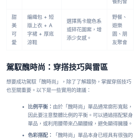
餐約會
甜
編織包 + 短
野餐、
選擇馬卡龍色系
美
版上衣 + A
遊樂
或碎花圖案，增
可
字裙 + 厚底
園、朋
添少女感。
愛
涼鞋
友聚會
駕馭醜時尚：穿搭技巧與雷區
想要成功駕馭「醜時尚」，除了了解趨勢，掌握穿搭技巧
也至關重要。以下是一些實用的建議：
比例平衡：
由於「醜時尚」單品通常廓形寬鬆，
因此要注意整體比例的平衡。可以通過搭配緊身
單品，或利用腰帶來凸顯腰線，避免顯得臃腫。
色彩搭配：
「醜時尚」單品本身已經具有很強的