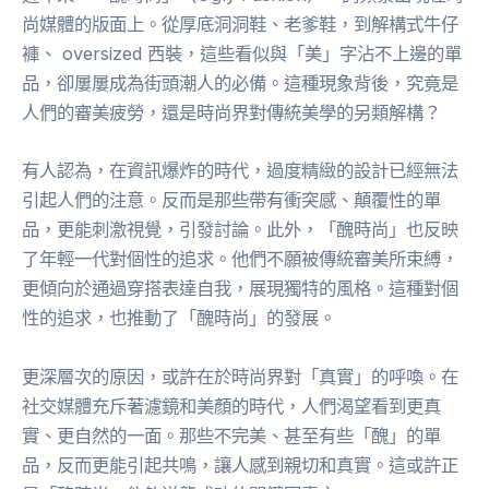
尚媒體的版面上。從厚底洞洞鞋、老爹鞋，到解構式牛仔
褲、 oversized 西裝，這些看似與「美」字沾不上邊的單
品，卻屢屢成為街頭潮人的必備。這種現象背後，究竟是
人們的審美疲勞，還是時尚界對傳統美學的另類解構？
有人認為，在資訊爆炸的時代，過度精緻的設計已經無法
引起人們的注意。反而是那些帶有衝突感、顛覆性的單
品，更能刺激視覺，引發討論。此外，「醜時尚」也反映
了年輕一代對個性的追求。他們不願被傳統審美所束縛，
更傾向於通過穿搭表達自我，展現獨特的風格。這種對個
性的追求，也推動了「醜時尚」的發展。
更深層次的原因，或許在於時尚界對「真實」的呼喚。在
社交媒體充斥著濾鏡和美顏的時代，人們渴望看到更真
實、更自然的一面。那些不完美、甚至有些「醜」的單
品，反而更能引起共鳴，讓人感到親切和真實。這或許正