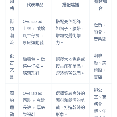
風
適合場
代表單品
搭配建議
格
合
街
Oversized
搭配亮色配飾，
逛街、
頭
上衣 + 破壞
如帽子、腰帶，
約會、
潮
風牛仔褲 +
增加視覺衝擊
音樂節
流
厚底運動鞋
力。
復
咖啡
編織包 + 做
選擇大地色系或
古
廳、美
舊牛仔褲 +
復古印花單品，
文
術館、
瑪莉珍鞋
營造懷舊氛圍。
藝
書店
辦公
簡
Oversized
選擇質感良好的
室、商
約
西裝 + 寬鬆
面料和簡潔的剪
務會
通
長褲 + 厚底
裁，打造幹練的
議、午
勤
樂福鞋
形象。