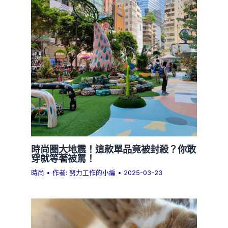
時尚圈大地震！這款單品竟被封殺？你敢
穿就等著被罵！
時尚
• 作者:
努力工作的小編
•
2025-03-23