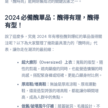
是「醜時尚」能夠逆襲成功的關鍵因素之一。
2024 必備醜單品：醜得有理，醜得
有型！
說了這麼多，究竟 2024 年有哪些醜到爆紅的單品值得關
注呢？以下為大家整理了幾款最具潛力的「醜時尚」代
表，讓你走在潮流的最前線：
超大廓形（Oversized）上衣：
寬鬆的版型，隨
性的剪裁，遮肉顯瘦的同時，也能營造慵懶的時
尚感。搭配緊身褲或短裙，更能凸顯身材比例。
厚底鞋/增高鞋：
無論是厚底涼鞋、厚底運動
鞋，還是造型誇張的增高鞋，都能讓你瞬間增
高，成為人群中的焦點。
做舊/破壞風牛仔褲：
膝蓋破洞、毛邊設計、不