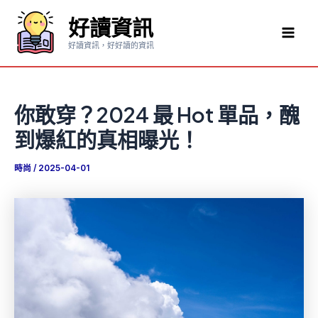
跳
好讀資訊
至
Mai
主
好讀資訊，好好讀的資訊
要
Men
內
容
你敢穿？2024 最 Hot 單品，醜
到爆紅的真相曝光！
時尚
/
2025-04-01