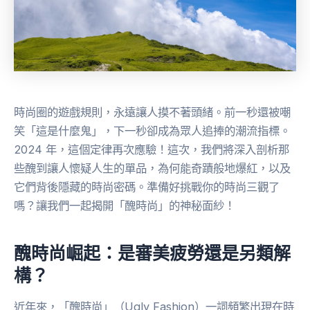
時尚圈的遊戲規則，永遠讓人摸不著頭緒。前一秒還被嘲
笑「這是什麼鬼」，下一秒卻成為眾人追捧的潮流指標。
2024 年，這個定律再次應驗！這次，我們將深入剖析那
些醜到讓人懷疑人生的單品，為何能奇蹟般地爆紅，以及
它們背後隱藏的時尚密碼。準備好挑戰你的時尚三觀了
嗎？讓我們一起揭開「醜時尚」的神秘面紗！
醜時尚崛起：是審美疲勞還是另類解
構？
近年來，「醜時尚」（Ugly Fashion）一詞頻繁出現在時