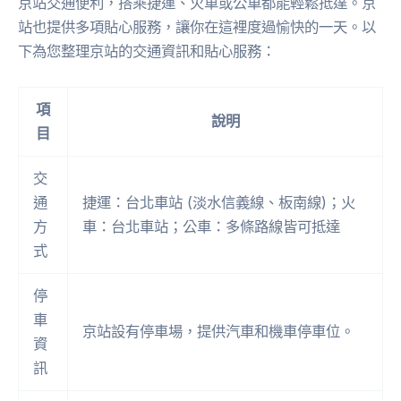
京站交通便利，搭乘捷運、火車或公車都能輕鬆抵達。京
站也提供多項貼心服務，讓你在這裡度過愉快的一天。以
下為您整理京站的交通資訊和貼心服務：
項
說明
目
交
通
捷運：台北車站 (淡水信義線、板南線)；火
方
車：台北車站；公車：多條路線皆可抵達
式
停
車
京站設有停車場，提供汽車和機車停車位。
資
訊