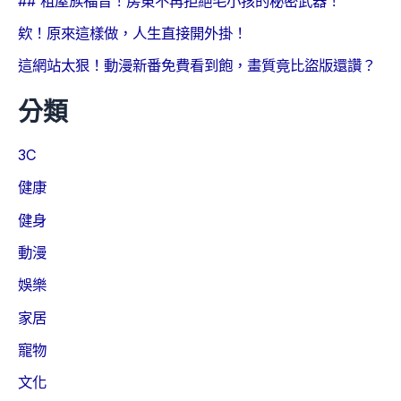
## 租屋族福音！房東不再拒絕毛小孩的秘密武器！
欸！原來這樣做，人生直接開外掛！
這網站太狠！動漫新番免費看到飽，畫質竟比盜版還讚？
分類
3C
健康
健身
動漫
娛樂
家居
寵物
文化