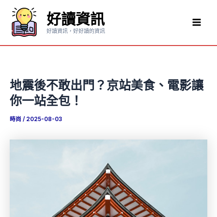
跳
好讀資訊
至
Mai
主
好讀資訊，好好讀的資訊
要
Men
內
容
地震後不敢出門？京站美食、電影讓
你一站全包！
時尚
/
2025-08-03