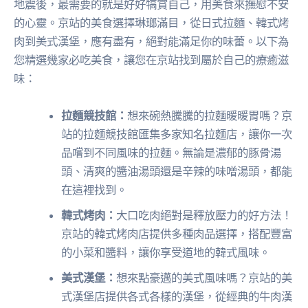
地震後，最需要的就是好好犒賞自己，用美食來撫慰不安
的心靈。京站的美食選擇琳瑯滿目，從日式拉麵、韓式烤
肉到美式漢堡，應有盡有，絕對能滿足你的味蕾。以下為
您精選幾家必吃美食，讓您在京站找到屬於自己的療癒滋
味：
拉麵競技館：
想來碗熱騰騰的拉麵暖暖胃嗎？京
站的拉麵競技館匯集多家知名拉麵店，讓你一次
品嚐到不同風味的拉麵。無論是濃郁的豚骨湯
頭、清爽的醬油湯頭還是辛辣的味噌湯頭，都能
在這裡找到。
韓式烤肉：
大口吃肉絕對是釋放壓力的好方法！
京站的韓式烤肉店提供多種肉品選擇，搭配豐富
的小菜和醬料，讓你享受道地的韓式風味。
美式漢堡：
想來點豪邁的美式風味嗎？京站的美
式漢堡店提供各式各樣的漢堡，從經典的牛肉漢