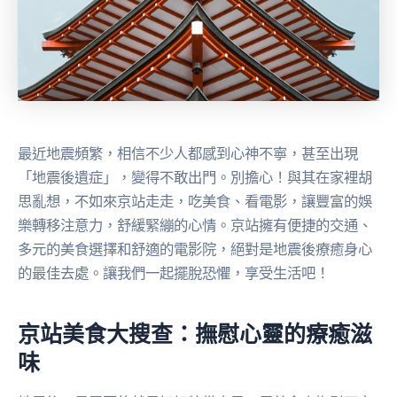
最近地震頻繁，相信不少人都感到心神不寧，甚至出現
「地震後遺症」，變得不敢出門。別擔心！與其在家裡胡
思亂想，不如來京站走走，吃美食、看電影，讓豐富的娛
樂轉移注意力，舒緩緊繃的心情。京站擁有便捷的交通、
多元的美食選擇和舒適的電影院，絕對是地震後療癒身心
的最佳去處。讓我們一起擺脫恐懼，享受生活吧！
京站美食大搜查：撫慰心靈的療癒滋
味