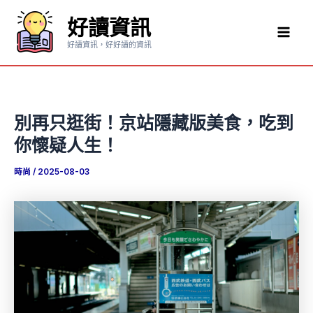
跳
好讀資訊
至
Mai
主
好讀資訊，好好讀的資訊
要
Men
內
容
別再只逛街！京站隱藏版美食，吃到
你懷疑人生！
時尚
/
2025-08-03