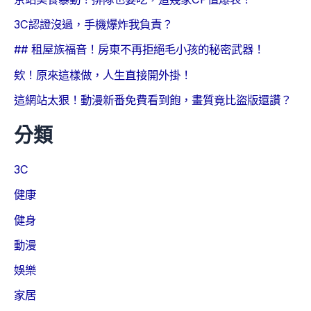
3C認證沒過，手機爆炸我負責？
## 租屋族福音！房東不再拒絕毛小孩的秘密武器！
欸！原來這樣做，人生直接開外掛！
這網站太狠！動漫新番免費看到飽，畫質竟比盜版還讚？
分類
3C
健康
健身
動漫
娛樂
家居