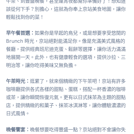
午茶、到豐盛晚餐，甚至連宵夜都幫你準備好了！想知道
該從何下手？別擔心，這就為你奉上京站美食地圖，讓你
輕鬆找到你的菜！
早午餐首選：
如果你是早起的鳥兒，或是想要享受悠閒的
Brunch 時光，京站絕對能滿足你。像是充滿美式風格的
餐廳，提供經典班尼迪克蛋、鬆餅等選擇，讓你活力滿滿
地展開一天。此外，也有健康輕食的選項，提供沙拉、三
明治等，讓你吃得美味又無負擔。
午茶時光：
逛累了，就來個精緻的下午茶吧！京站有許多
咖啡廳提供各式各樣的甜點、蛋糕，搭配一杯香濃的咖啡
或茶，讓你瞬間恢復元氣。更有以日式抹茶為主題的甜點
店，提供精緻的和菓子、抹茶冰淇淋等，讓你體驗濃濃的
日式風情。
晚餐饗宴：
晚餐想要吃得豐盛一點？京站絕對不會讓你失