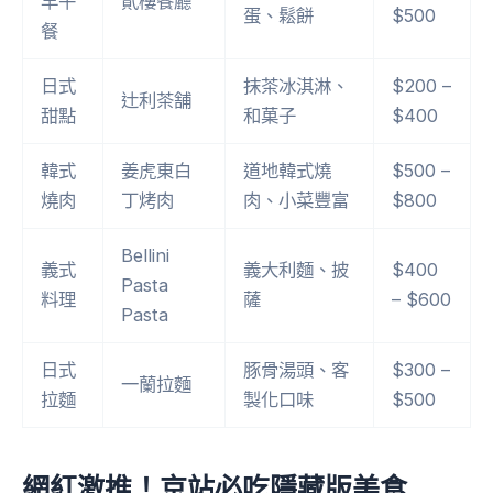
早午
貳樓餐廳
蛋、鬆餅
$500
餐
日式
抹茶冰淇淋、
$200 –
辻利茶舗
甜點
和菓子
$400
韓式
姜虎東白
道地韓式燒
$500 –
燒肉
丁烤肉
肉、小菜豐富
$800
Bellini
義式
義大利麵、披
$400
Pasta
料理
薩
– $600
Pasta
日式
豚骨湯頭、客
$300 –
一蘭拉麵
拉麵
製化口味
$500
網紅激推！京站必吃隱藏版美食