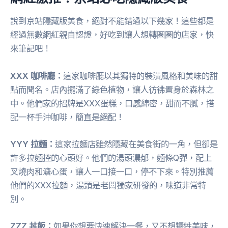
說到京站隱藏版美食，絕對不能錯過以下幾家！這些都是
經過無數網紅親自認證，好吃到讓人想轉圈圈的店家，快
來筆記吧！
XXX 咖啡廳：
這家咖啡廳以其獨特的裝潢風格和美味的甜
點而聞名。店內擺滿了綠色植物，讓人彷彿置身於森林之
中。他們家的招牌是XXX蛋糕，口感綿密，甜而不膩，搭
配一杯手沖咖啡，簡直是絕配！
YYY 拉麵：
這家拉麵店雖然隱藏在美食街的一角，但卻是
許多拉麵控的心頭好。他們的湯頭濃郁，麵條Q彈，配上
叉燒肉和溏心蛋，讓人一口接一口，停不下來。特別推薦
他們的XXX拉麵，湯頭是老闆獨家研發的，味道非常特
別。
ZZZ 丼飯：
如果你想要快速解決一餐，又不想犧牲美味，