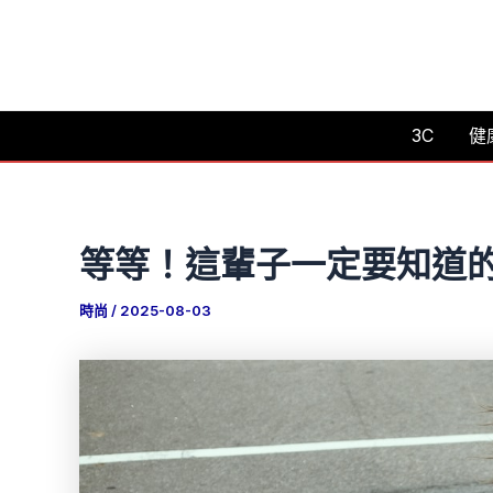
跳
至
主
要
3C
健
內
容
等等！這輩子一定要知道
時尚
/
2025-08-03