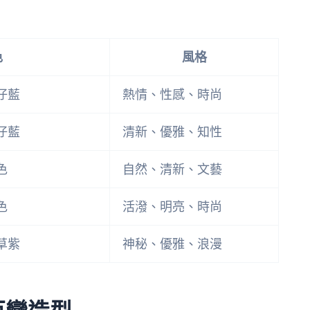
色
風格
仔藍
熱情、性感、時尚
仔藍
清新、優雅、知性
色
自然、清新、文藝
色
活潑、明亮、時尚
草紫
神秘、優雅、浪漫
百變造型