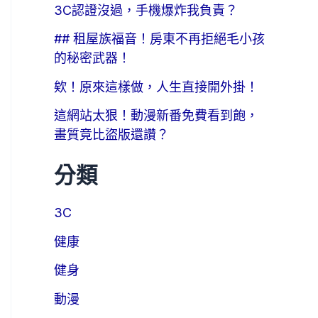
3C認證沒過，手機爆炸我負責？
## 租屋族福音！房東不再拒絕毛小孩
的秘密武器！
欸！原來這樣做，人生直接開外掛！
這網站太狠！動漫新番免費看到飽，
畫質竟比盜版還讚？
分類
3C
健康
健身
動漫