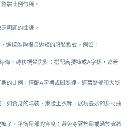
，整體比例勻稱。
。
缺乏明顯的曲線。
點，選擇能夠揚長避短的服裝款式。例如：
線條，轉移視覺焦點；搭配高腰褲或A字裙，遮蓋
下身的比例；搭配A字裙或闊腿褲，遮蓋臀部和大腿
裝，如合身的洋裝、束腰上衣等，展現曼妙的身材曲
或褲子，平衡肩部的寬度；避免穿著墊肩或過於寬鬆