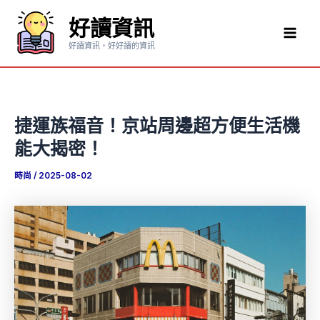
跳
好讀資訊
至
Mai
主
好讀資訊，好好讀的資訊
要
Men
內
容
捷運族福音！京站周邊超方便生活機
能大揭密！
時尚
/
2025-08-02