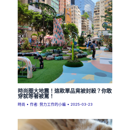
時尚圈大地震！這款單品竟被封殺？你敢
穿就等著被罵！
時尚
• 作者:
努力工作的小編
•
2025-03-23