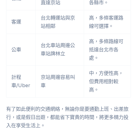
直達京站
各縣市。
台北轉運站與京
高，多條客運路
客運
站相鄰
線可選擇。
高，多條路線可
台北車站周邊公
公車
抵達台北市各
車站牌林立
處。
中，方便性高，
計程
京站周邊容易叫
但費用相對較
車/Uber
車
高。
有了如此便利的交通網絡，無論你是要通勤上班、出差旅
行，或是假日出遊，都能省下寶貴的時間，將更多精力投
入在享受生活上。