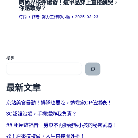
時尚界核彈爆發！這單品穿上直接醜哭，
你還敢穿？
時尚
• 作者:
努力工作的小編
•
2025-03-23
搜尋
最新文章
京站美食暴動！排隊也要吃，這幾家CP值爆表！
3C認證沒過，手機爆炸我負責？
## 租屋族福音！房東不再拒絕毛小孩的秘密武器！
欸！原來這樣做，人生直接開外掛！