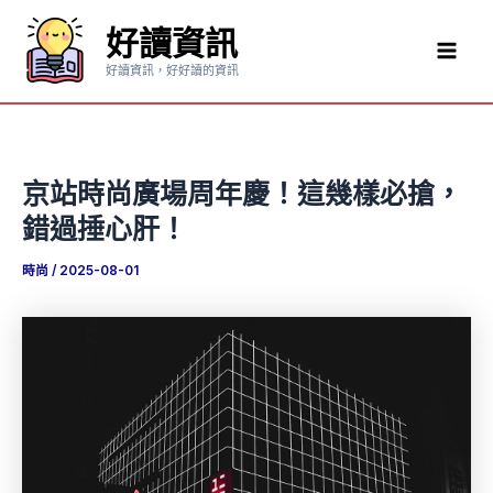
跳
好讀資訊
至
Mai
主
好讀資訊，好好讀的資訊
要
Men
內
容
京站時尚廣場周年慶！這幾樣必搶，
錯過捶心肝！
時尚
/
2025-08-01