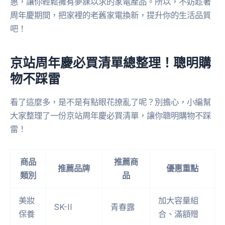
惠，讓你輕鬆擁有夢寐以求的家電產品。所以，不妨趁著
周年慶期間，把家裡的老舊家電換新，提升你的生活品質
吧！
京站周年慶必買清單總整理！聰明購
物不踩雷
看了這麼多，是不是有點眼花撩亂了呢？別擔心，小編幫
大家整理了一份京站周年慶必買清單，讓你聰明購物不踩
雷！
商品
推薦商
推薦品牌
優惠重點
類別
品
美妝
加大容量組
SK-II
青春露
保養
合、滿額贈