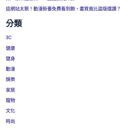
這網站太狠！動漫新番免費看到飽，畫質竟比盜版還讚？
分類
3C
健康
健身
動漫
娛樂
家居
寵物
文化
時尚