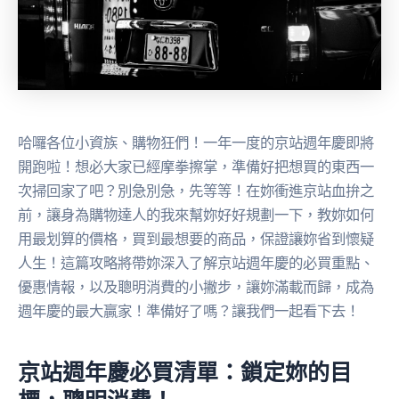
哈囉各位小資族、購物狂們！一年一度的京站週年慶即將
開跑啦！想必大家已經摩拳擦掌，準備好把想買的東西一
次掃回家了吧？別急別急，先等等！在妳衝進京站血拚之
前，讓身為購物達人的我來幫妳好好規劃一下，教妳如何
用最划算的價格，買到最想要的商品，保證讓妳省到懷疑
人生！這篇攻略將帶妳深入了解京站週年慶的必買重點、
優惠情報，以及聰明消費的小撇步，讓妳滿載而歸，成為
週年慶的最大贏家！準備好了嗎？讓我們一起看下去！
京站週年慶必買清單：鎖定妳的目