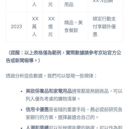
XX%回饋
人
元
用品
XX
XX
綁定行動支
精品、美
2023
萬
億
付享額外優
食餐飲
人
元
惠
（提醒：以上表格僅為範例，實際數據請參考京站官方公
告或新聞報導。）
透過分析這些數據，我們可以發現一些規律：
美妝保養品和家電用品
通常都是熱銷商品，可以
列入優先考慮的購物清單。
信用卡優惠
是省錢的重要手段，務必提前研究各
家銀行的方案，選擇最適合自己的。
人潮和業績
可以反映週年慶的熱度，可以作為判