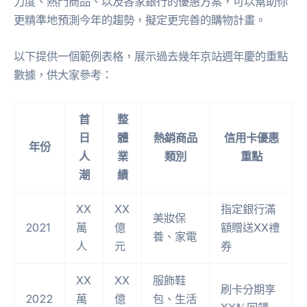
力度、熱門商品、以及各家銀行的優惠方案，可以幫助你
更精準地預測今年的趨勢，擬定更完善的購物計畫。
以下提供一個範例表格，展示過去幾年京站週年慶的重點
數據，供大家參考：
首
整
日
體
熱銷商品
信用卡優惠
年份
人
業
類別
重點
潮
績
XX
XX
指定銀行滿
美妝保
2021
萬
億
額贈送XX禮
養、家電
人
元
券
XX
XX
服飾鞋
刷卡分期享
2022
萬
億
包、生活