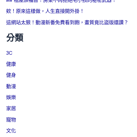
## 租屋族福音！房東不再拒絕毛小孩的秘密武器！
欸！原來這樣做，人生直接開外掛！
這網站太狠！動漫新番免費看到飽，畫質竟比盜版還讚？
分類
3C
健康
健身
動漫
娛樂
家居
寵物
文化