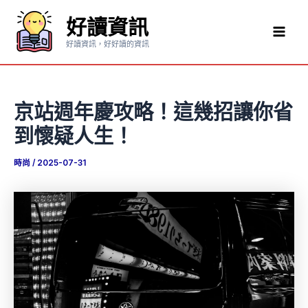
跳
好讀資訊
至
Mai
主
好讀資訊，好好讀的資訊
要
Men
內
容
京站週年慶攻略！這幾招讓你省
到懷疑人生！
時尚
/
2025-07-31