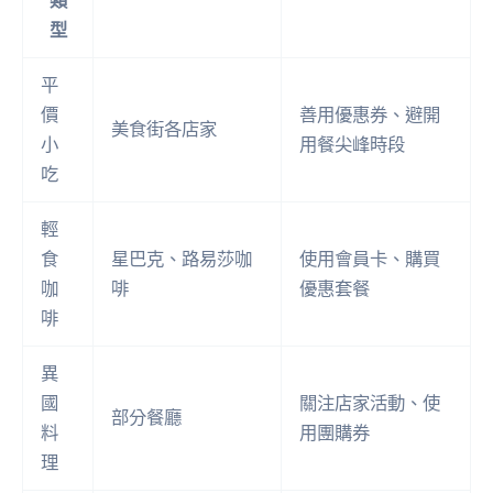
類
型
平
價
善用優惠券、避開
美食街各店家
小
用餐尖峰時段
吃
輕
食
星巴克、路易莎咖
使用會員卡、購買
咖
啡
優惠套餐
啡
異
國
關注店家活動、使
部分餐廳
料
用團購券
理