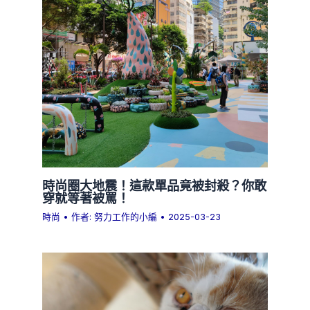
時尚圈大地震！這款單品竟被封殺？你敢
穿就等著被罵！
時尚
• 作者:
努力工作的小編
•
2025-03-23