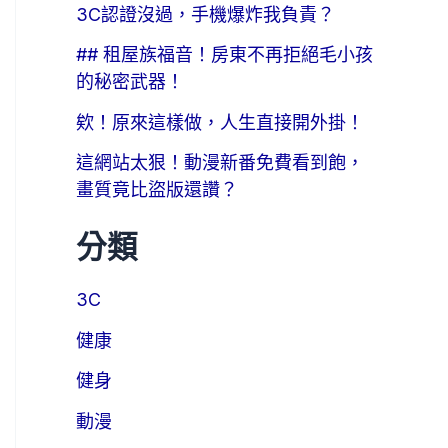
3C認證沒過，手機爆炸我負責？
## 租屋族福音！房東不再拒絕毛小孩
的秘密武器！
欸！原來這樣做，人生直接開外掛！
這網站太狠！動漫新番免費看到飽，
畫質竟比盜版還讚？
分類
3C
健康
健身
動漫