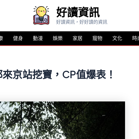
好讀資訊
好讀資訊，好好讀的資訊
康
健身
動漫
娛樂
家居
寵物
文化
時
來京站挖寶，CP值爆表！