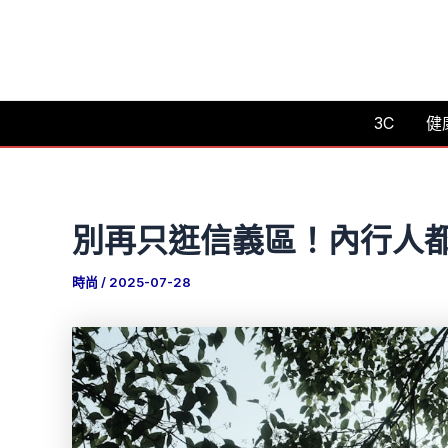
跳
至
主
要
3C
健
內
容
別再只逛信義區！內行人都
時尚
/
2025-07-28