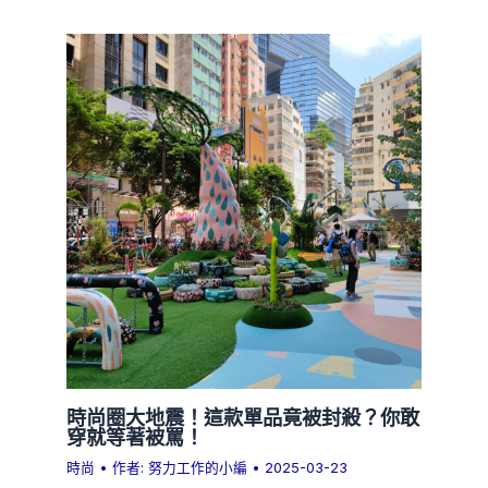
時尚圈大地震！這款單品竟被封殺？你敢
穿就等著被罵！
時尚
• 作者:
努力工作的小編
•
2025-03-23