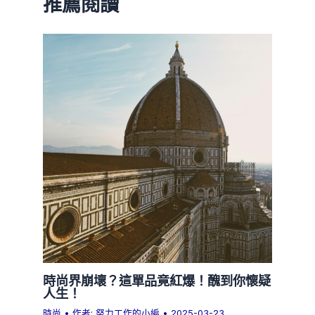
推薦閱讀
時尚界崩壞？這單品竟紅爆！醜到你懷疑
人生！
時尚
• 作者:
努力工作的小編
•
2025-03-23