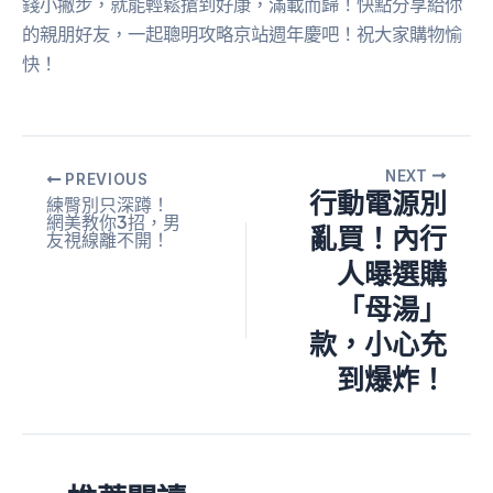
錢小撇步，就能輕鬆搶到好康，滿載而歸！快點分享給你
的親朋好友，一起聰明攻略京站週年慶吧！祝大家購物愉
快！
NEXT
PREVIOUS
行動電源別
練臀別只深蹲！
網美教你3招，男
亂買！內行
友視線離不開！
人曝選購
「母湯」
款，小心充
到爆炸！