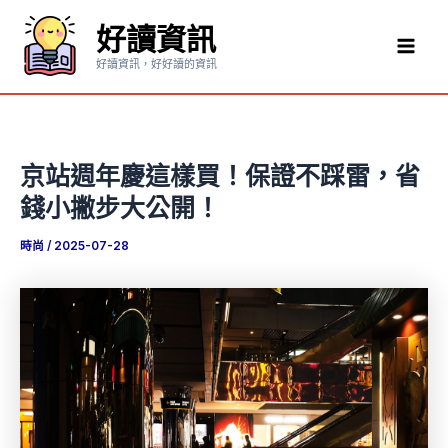
跳
好讀資訊
至
Mai
主
好讀資訊，好好讀的資訊
要
Men
內
容
京站週年慶這樣買！保證不踩雷，省
錢小撇步大公開！
時尚
/
2025-07-28