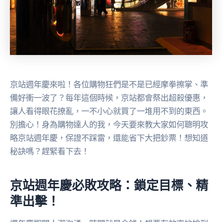
京站週年慶來啦！各位購物狂們是不是已經摩拳擦掌、準
備好衝一波了？每年這個時候，京站都會祭出超殺優惠，
讓人看得眼花撩亂，一不小心就買了一堆用不到的東西。
別擔心！身為購物達人的我，今天要來教大家如何聰明攻
略京站週年慶，保證不踩雷，還能省下大把鈔票！想知道
秘訣嗎？趕緊看下去！
京站週年慶必敗攻略：鎖定目標、精
準出擊！