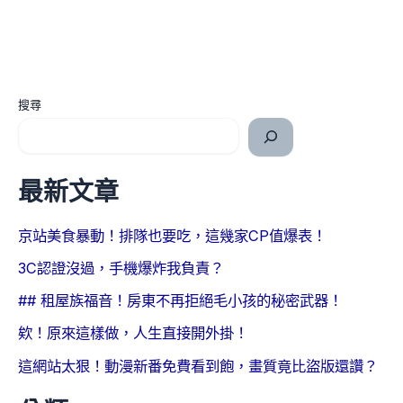
搜尋
最新文章
京站美食暴動！排隊也要吃，這幾家CP值爆表！
3C認證沒過，手機爆炸我負責？
## 租屋族福音！房東不再拒絕毛小孩的秘密武器！
欸！原來這樣做，人生直接開外掛！
這網站太狠！動漫新番免費看到飽，畫質竟比盜版還讚？