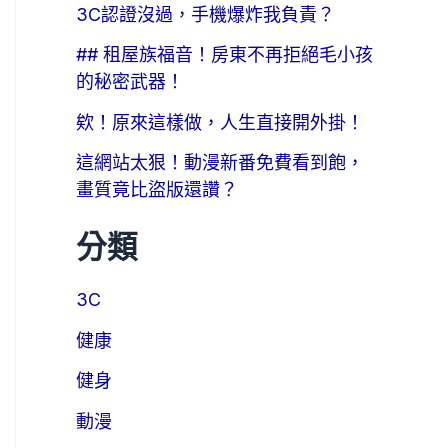
3C認證沒過，手機爆炸我負責？
## 租屋族福音！房東不再拒絕毛小孩
的秘密武器！
欸！原來這樣做，人生直接開外掛！
這網站太狠！動漫新番免費看到飽，
畫質竟比盜版還讚？
分類
3C
健康
健身
動漫