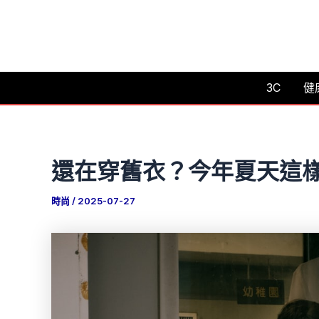
跳
至
主
要
3C
健
內
容
還在穿舊衣？今年夏天這
時尚
/
2025-07-27