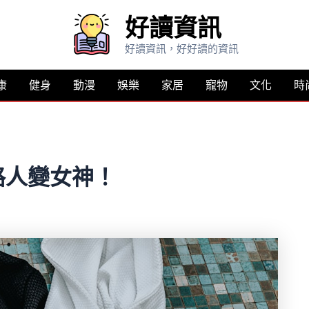
好讀資訊
好讀資訊，好好讀的資訊
康
健身
動漫
娛樂
家居
寵物
文化
時
路人變女神！