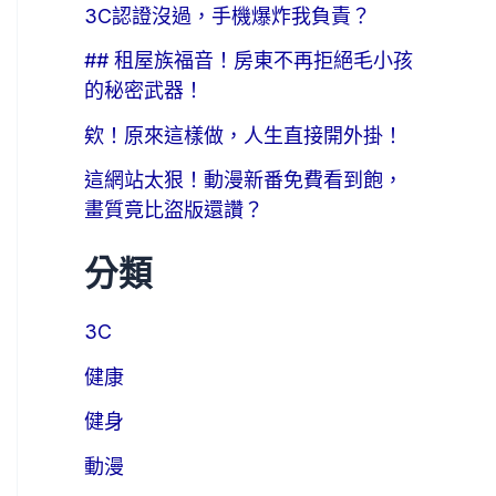
3C認證沒過，手機爆炸我負責？
## 租屋族福音！房東不再拒絕毛小孩
的秘密武器！
欸！原來這樣做，人生直接開外掛！
這網站太狠！動漫新番免費看到飽，
畫質竟比盜版還讚？
分類
3C
健康
健身
動漫