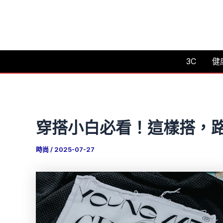
跳
至
主
要
3C
健
內
容
穿搭小白必看！這樣搭，
時尚
/
2025-07-27