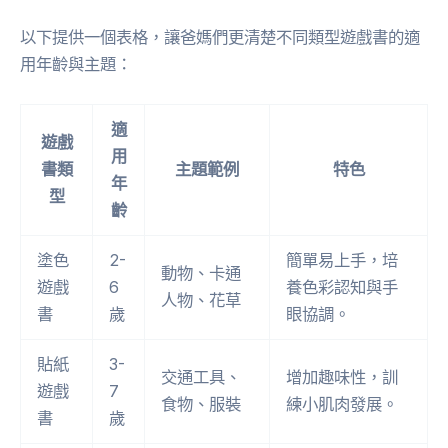
以下提供一個表格，讓爸媽們更清楚不同類型遊戲書的適
用年齡與主題：
適
遊戲
用
書類
主題範例
特色
年
型
齡
塗色
2-
簡單易上手，培
動物、卡通
遊戲
6
養色彩認知與手
人物、花草
書
歲
眼協調。
貼紙
3-
交通工具、
增加趣味性，訓
遊戲
7
食物、服裝
練小肌肉發展。
書
歲