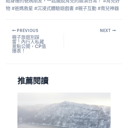
給身邊的爸媽朋友，一起擺脫育兒的崩潰日常！ #育兒好
物 #爸媽救星 #沉浸式體驗遊戲書 #親子互動 #育兒神器
PREVIOUS
NEXT
親子旅遊別踩
雷！內行人私藏
景點公開，CP值
爆表！
推薦閱讀