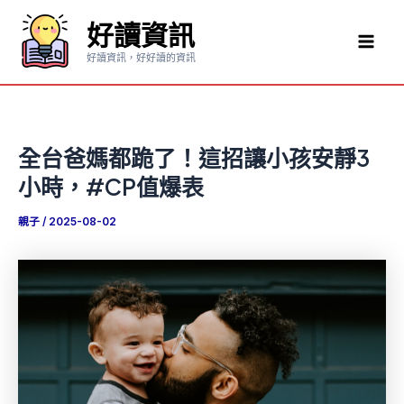
跳
好讀資訊
至
Mai
主
好讀資訊，好好讀的資訊
要
Men
內
容
全台爸媽都跪了！這招讓小孩安靜3
小時，#CP值爆表
親子
/
2025-08-02