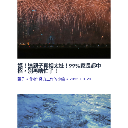
媽！這親子真相太扯！99%家長都中
招，別再瞎忙了！
親子
• 作者:
努力工作的小編
•
2025-03-23