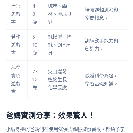
迷宮
4-
城堡、森
培養邏輯思考與
遊戲
8
林、海底世
空間概念。
書
歲
界
勞作
5-
紙模型、摺
訓練動手能力與
遊戲
10
紙、DIY玩
創造力。
書
歲
具
科學
7-
火山爆發、
實驗
激發科學興趣，
12
植物生長、
遊戲
學習基礎知識。
歲
化學反應
書
爸媽實測分享：效果驚人！
小編身邊的爸媽們在使用沉浸式體驗遊戲書後，都給予了