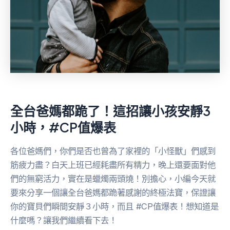
全台爸媽都跪了！這招讓小孩安靜3
小時，#CP值爆表
各位爸媽們，你們是否也曾為了家裡的「小怪獸」們感到
筋疲力盡？白天上班已經耗盡所有精力，晚上還要面對他
們的無窮活力，實在是蠟燭兩頭燒！別擔心，小編今天就
要來分享一個讓全台爸媽都跪著感謝的終極法寶，保證讓
你的寶貝們瞬間安靜３小時，而且 #CP值爆表！想知道是
什麼嗎？讓我們繼續看下去！