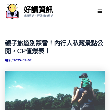
跳
好讀資訊
至
Mai
主
好讀資訊，好好讀的資訊
要
Men
內
容
親子旅遊別踩雷！內行人私藏景點公
開，CP值爆表！
親子
/
2025-08-02