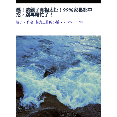
媽！這親子真相太扯！99%家長都中
招，別再瞎忙了！
親子
• 作者:
努力工作的小編
•
2025-03-23