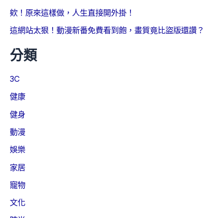
欸！原來這樣做，人生直接開外掛！
這網站太狠！動漫新番免費看到飽，畫質竟比盜版還讚？
分類
3C
健康
健身
動漫
娛樂
家居
寵物
文化