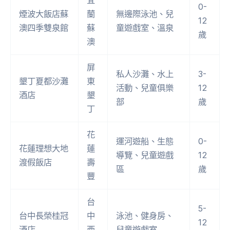
宜
0-
煙波大飯店蘇
蘭
無邊際泳池、兒
12
澳四季雙泉館
蘇
童遊戲室、溫泉
歲
澳
屏
私人沙灘、水上
3-
墾丁夏都沙灘
東
活動、兒童俱樂
12
酒店
墾
部
歲
丁
花
運河遊船、生態
0-
花蓮理想大地
蓮
導覽、兒童遊戲
12
渡假飯店
壽
區
歲
豐
台
5-
台中長榮桂冠
中
泳池、健身房、
12
酒店
西
兒童遊戲室