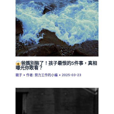
爸媽別裝了！孩子最恨的5件事，真相
曝光你敢看？
親子
• 作者:
努力工作的小編
•
2025-03-23