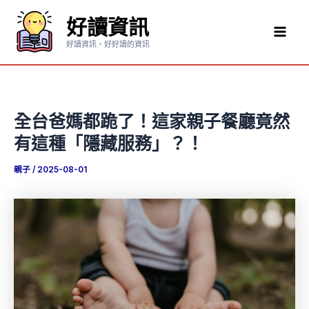
跳
好讀資訊
至
Mai
主
好讀資訊，好好讀的資訊
要
Men
內
容
全台爸媽都跪了！這家親子餐廳竟然
有這種「隱藏服務」？！
親子
/
2025-08-01