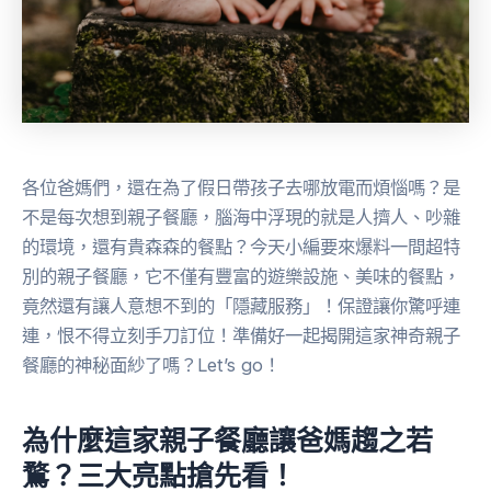
各位爸媽們，還在為了假日帶孩子去哪放電而煩惱嗎？是
不是每次想到親子餐廳，腦海中浮現的就是人擠人、吵雜
的環境，還有貴森森的餐點？今天小編要來爆料一間超特
別的親子餐廳，它不僅有豐富的遊樂設施、美味的餐點，
竟然還有讓人意想不到的「隱藏服務」！保證讓你驚呼連
連，恨不得立刻手刀訂位！準備好一起揭開這家神奇親子
餐廳的神秘面紗了嗎？Let’s go！
為什麼這家親子餐廳讓爸媽趨之若
鶩？三大亮點搶先看！