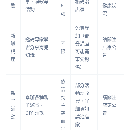
事、唱歌等
格請洽
嬰
6
健康狀
活動
店家
歲
況
免費參
親
加（部
邀請專家學
請關注
職
不
分講座
者分享育兒
店家公
講
限
可能需
知識
告
座
事先報
名）
依
部分活
活
親
動需收
舉辦各種親
動
請關注
子
費，詳
子遊戲、
主
店家公
活
細資訊
DIY 活動
題
告
動
請洽店
而
家
定