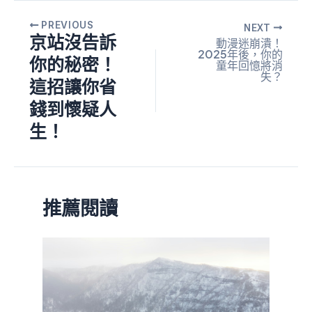
PREVIOUS
NEXT
京站沒告訴
動漫迷崩潰！
2025年後，你的
你的秘密！
童年回憶將消
失？
這招讓你省
錢到懷疑人
生！
推薦閱讀