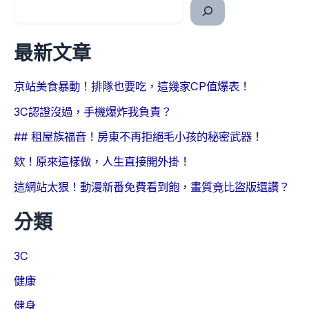
最新文章
京站美食暴動！排隊也要吃，這幾家CP值爆表！
3C認證沒過，手機爆炸我負責？
## 租屋族福音！房東不再拒絕毛小孩的秘密武器！
欸！原來這樣做，人生直接開外掛！
這網站太狠！動漫新番免費看到飽，畫質竟比盜版還讚？
分類
3C
健康
健身