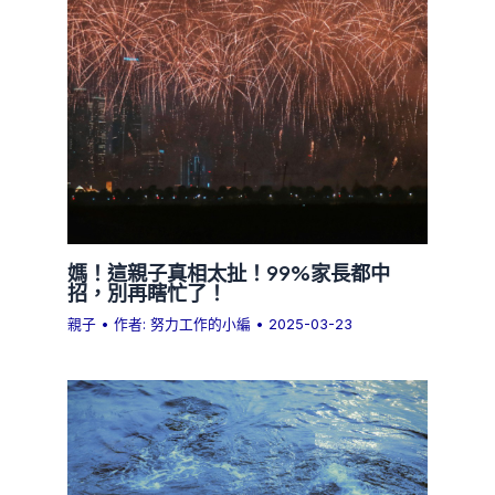
媽！這親子真相太扯！99%家長都中
招，別再瞎忙了！
親子
• 作者:
努力工作的小編
•
2025-03-23