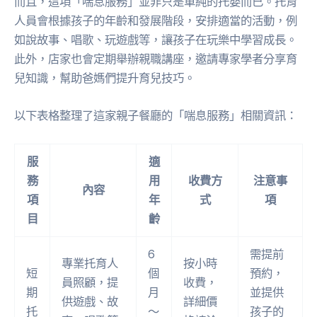
而且，這項「喘息服務」並非只是單純的托嬰而已。托育
人員會根據孩子的年齡和發展階段，安排適當的活動，例
如說故事、唱歌、玩遊戲等，讓孩子在玩樂中學習成長。
此外，店家也會定期舉辦親職講座，邀請專家學者分享育
兒知識，幫助爸媽們提升育兒技巧。
以下表格整理了這家親子餐廳的「喘息服務」相關資訊：
服
適
務
用
收費方
注意事
內容
項
年
式
項
目
齡
6
需提前
專業托育人
按小時
短
個
預約，
員照顧，提
收費，
期
月
並提供
供遊戲、故
詳細價
托
～
孩子的