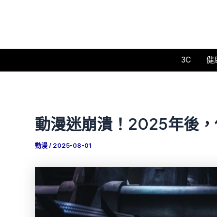
跳
至
主
要
3C
健
內
容
動漫迷崩潰！2025年後
動漫
/
2025-08-01