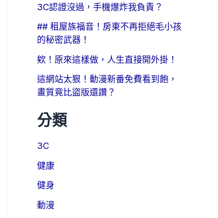
3C認證沒過，手機爆炸我負責？
## 租屋族福音！房東不再拒絕毛小孩
的秘密武器！
欸！原來這樣做，人生直接開外掛！
這網站太狠！動漫新番免費看到飽，
畫質竟比盜版還讚？
分類
3C
健康
健身
動漫