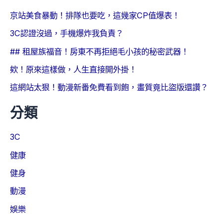
京站美食暴動！排隊也要吃，這幾家CP值爆表！
3C認證沒過，手機爆炸我負責？
## 租屋族福音！房東不再拒絕毛小孩的秘密武器！
欸！原來這樣做，人生直接開外掛！
這網站太狠！動漫新番免費看到飽，畫質竟比盜版還讚？
分類
3C
健康
健身
動漫
娛樂