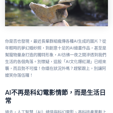
你是否也發現，最近長輩群組瘋傳各種AI生成的圖片？從
年輕時的夢幻婚紗照，到創意十足的AI繪畫作品，甚至是
幫寵物量身打造的獨特形象，AI彷彿一夜之間滲透到我們
生活的各個角落。別懷疑，這股「AI文化爆紅潮」已經來
襲，而且勢不可擋！你還在狀況外嗎？趕緊跟上，別讓阿
嬤笑你落伍囉！
AI不再是科幻電影情節，而是生活日
常
過去，人工智慧（AI）總是與科幻電影、高科技產業劃上