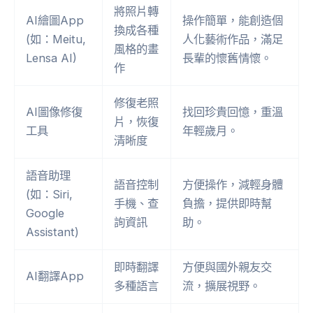
將照片轉
AI繪圖App
操作簡單，能創造個
換成各種
(如：Meitu,
人化藝術作品，滿足
風格的畫
Lensa AI)
長輩的懷舊情懷。
作
修復老照
AI圖像修復
找回珍貴回憶，重溫
片，恢復
工具
年輕歲月。
清晰度
語音助理
語音控制
方便操作，減輕身體
(如：Siri,
手機、查
負擔，提供即時幫
Google
詢資訊
助。
Assistant)
即時翻譯
方便與國外親友交
AI翻譯App
多種語言
流，擴展視野。