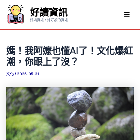
跳
好讀資訊
至
Mai
主
好讀資訊，好好讀的資訊
要
Men
內
容
媽！我阿嬤也懂AI了！文化爆紅
潮，你跟上了沒？
文化
/
2025-05-31