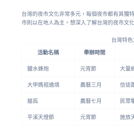
台灣的夜市文化非常多元，每個夜市都有其獨
市則以在地人為主。想深入了解台灣的夜市文
台灣特色
活動名稱
舉辦時間
鹽水蜂炮
元宵節
大量
大甲媽祖遶境
農曆三月
信徒
搶孤
農曆七月
民眾
平溪天燈節
元宵節
施放