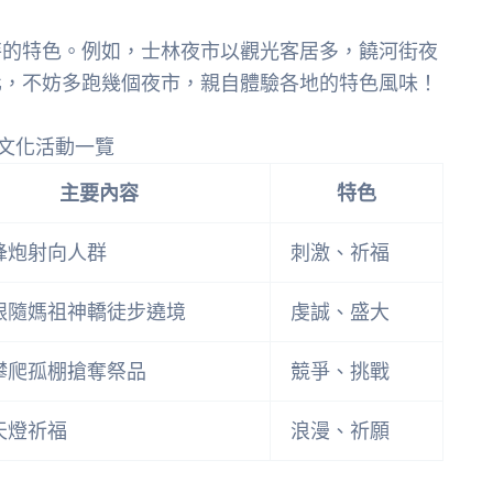
特的特色。例如，士林夜市以觀光客居多，饒河街夜
化，不妨多跑幾個夜市，親自體驗各地的特色風味！
文化活動一覽
主要內容
特色
蜂炮射向人群
刺激、祈福
跟隨媽祖神轎徒步遶境
虔誠、盛大
攀爬孤棚搶奪祭品
競爭、挑戰
天燈祈福
浪漫、祈願