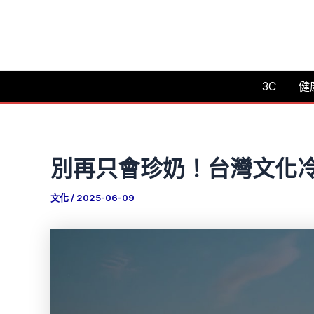
跳
至
主
要
3C
健
內
容
別再只會珍奶！台灣文化冷
文化
/
2025-06-09