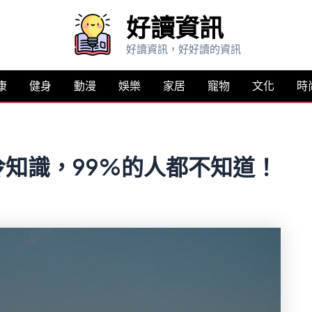
好讀資訊
好讀資訊，好好讀的資訊
康
健身
動漫
娛樂
家居
寵物
文化
時
知識，99%的人都不知道！