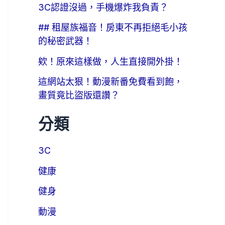
3C認證沒過，手機爆炸我負責？
## 租屋族福音！房東不再拒絕毛小孩
的秘密武器！
欸！原來這樣做，人生直接開外掛！
這網站太狠！動漫新番免費看到飽，
畫質竟比盜版還讚？
分類
3C
健康
健身
動漫