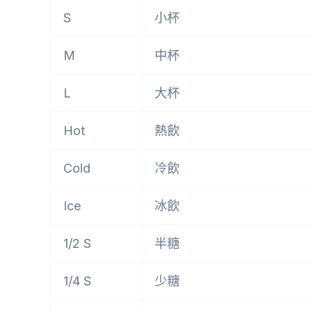
S
小杯
M
中杯
L
大杯
Hot
熱飲
Cold
冷飲
Ice
冰飲
1/2 S
半糖
1/4 S
少糖