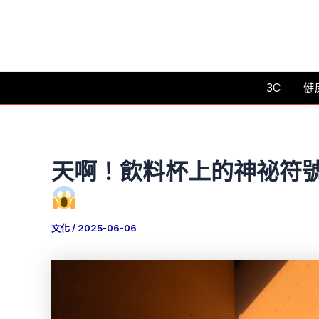
跳
至
主
要
3C
健
內
容
天啊！飲料杯上的神祕符號
文化
/
2025-06-06