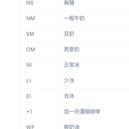
NS
無糖
NM
一般牛奶
SM
豆奶
OM
燕麥奶
NI
正常冰
LI
少冰
EI
去冰
+1
加一份濃縮咖啡
WF
鮮奶油