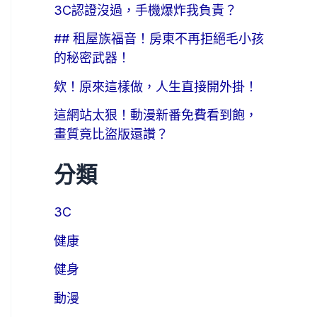
3C認證沒過，手機爆炸我負責？
## 租屋族福音！房東不再拒絕毛小孩
的秘密武器！
欸！原來這樣做，人生直接開外掛！
這網站太狠！動漫新番免費看到飽，
畫質竟比盜版還讚？
分類
3C
健康
健身
動漫