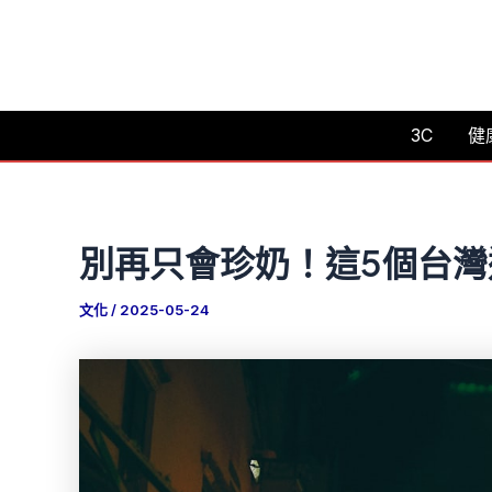
跳
至
主
要
3C
健
內
容
別再只會珍奶！這5個台
文化
/
2025-05-24