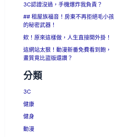
3C認證沒過，手機爆炸我負責？
## 租屋族福音！房東不再拒絕毛小孩
的秘密武器！
欸！原來這樣做，人生直接開外掛！
這網站太狠！動漫新番免費看到飽，
畫質竟比盜版還讚？
分類
3C
健康
健身
動漫