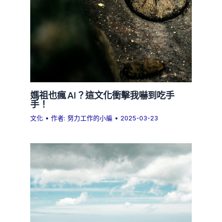
媽祖也瘋 AI？這文化衝擊我嚇到吃手
手！
文化
• 作者:
努力工作的小編
•
2025-03-23