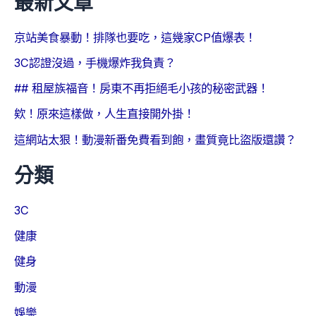
最新文章
京站美食暴動！排隊也要吃，這幾家CP值爆表！
3C認證沒過，手機爆炸我負責？
## 租屋族福音！房東不再拒絕毛小孩的秘密武器！
欸！原來這樣做，人生直接開外掛！
這網站太狠！動漫新番免費看到飽，畫質竟比盜版還讚？
分類
3C
健康
健身
動漫
娛樂