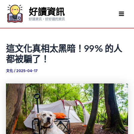
跳
好讀資訊
至
Mai
主
好讀資訊，好好讀的資訊
要
Men
內
容
這文化真相太黑暗！99% 的人
都被騙了！
文化
/
2025-04-17