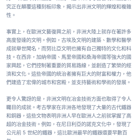
究正在顛覆這種刻板印象，揭示出非洲文明的輝煌和複雜
性。
事實上，在歐洲文藝復興之前，非洲大陸上就存在著許多
高度發達的文明。例如，古埃及文明的建築、數學和醫學
成就舉世聞名，而努比亞文明也擁有自己獨特的文化和科
技。在西非，加納帝國、馬里帝國和桑海帝國等強大的國
家興起，它們控制著重要的貿易路線，並創造了繁榮的經
濟和文化。這些帝國的統治者擁有巨大的財富和權力，他
們建造了宏偉的城市和宮殿，並支持藝術和學術的發展。
更令人驚訝的是，非洲文明在冶金技術方面也取得了令人
矚目的成就。考古學家在非洲各地發現了大量的古代鐵器
和銅器，這些文物表明非洲人早在歐洲人之前就掌握了高
超的冶金技術。例如，在尼日利亞的諾克文化中，發現了
公元前 5 世紀的鐵器，這比歐洲最早的鐵器還要早數百