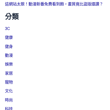
這網站太狠！動漫新番免費看到飽，畫質竟比盜版還讚？
分類
3C
健康
健身
動漫
娛樂
家居
寵物
文化
時尚
科技