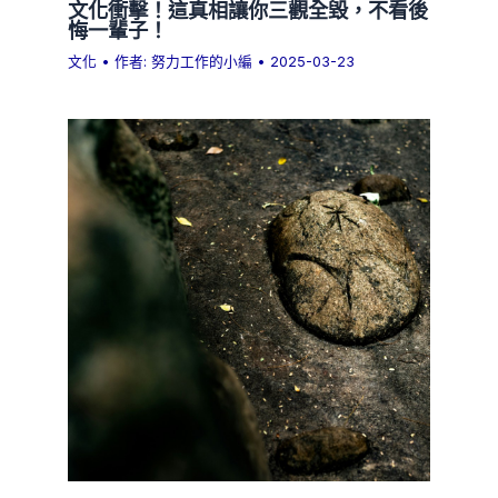
文化衝擊！這真相讓你三觀全毀，不看後
悔一輩子！
文化
• 作者:
努力工作的小編
•
2025-03-23