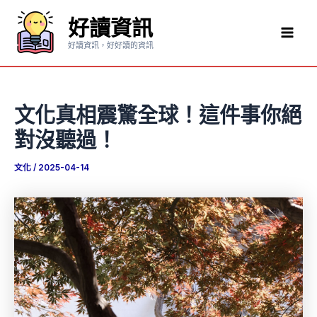
跳
好讀資訊
至
Mai
主
好讀資訊，好好讀的資訊
要
Men
內
容
文化真相震驚全球！這件事你絕
對沒聽過！
文化
/
2025-04-14