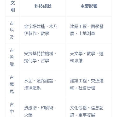
文
科技成就
主要影響
明
古
金字塔建造、木乃
建築工程、醫學發
埃
伊製作、數學
展、土地測量
及
古
安提基特拉機械、
天文學、數學、邏
希
幾何學、哲學
輯思維
臘
古
水泥、道路建設、
建築工程、交通運
羅
法律體系
輸、社會管理
馬
古
造紙術、印刷術、
文化傳播、信息記
中
火藥
錄、軍事發展