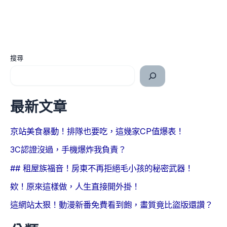
搜尋
最新文章
京站美食暴動！排隊也要吃，這幾家CP值爆表！
3C認證沒過，手機爆炸我負責？
## 租屋族福音！房東不再拒絕毛小孩的秘密武器！
欸！原來這樣做，人生直接開外掛！
這網站太狠！動漫新番免費看到飽，畫質竟比盜版還讚？