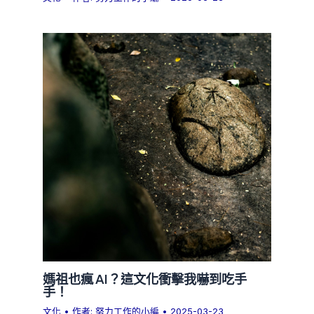
媽祖也瘋 AI？這文化衝擊我嚇到吃手
手！
文化
• 作者:
努力工作的小編
•
2025-03-23