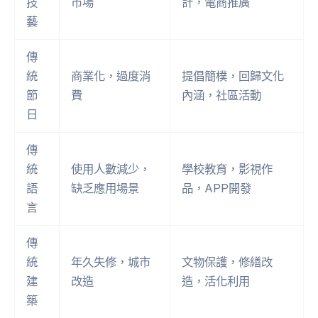
技
市場
計，電商推廣
藝
傳
統
商業化，過度消
提倡簡樸，回歸文化
節
費
內涵，社區活動
日
傳
統
使用人數減少，
學校教育，影視作
語
缺乏應用場景
品，APP開發
言
傳
統
年久失修，城市
文物保護，修繕改
建
改造
造，活化利用
築