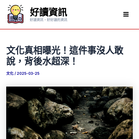
跳
好讀資訊
至
Mai
主
好讀資訊，好好讀的資訊
要
Men
內
容
文化真相曝光！這件事沒人敢
說，背後水超深！
文化
/
2025-03-25