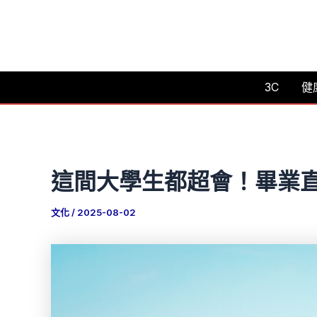
跳
至
主
要
3C
健
內
容
這間大學生都超會！畢業
文化
/
2025-08-02