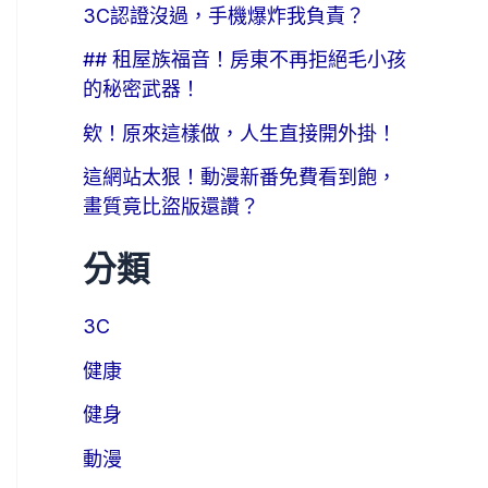
3C認證沒過，手機爆炸我負責？
## 租屋族福音！房東不再拒絕毛小孩
的秘密武器！
欸！原來這樣做，人生直接開外掛！
這網站太狠！動漫新番免費看到飽，
畫質竟比盜版還讚？
分類
3C
健康
健身
動漫