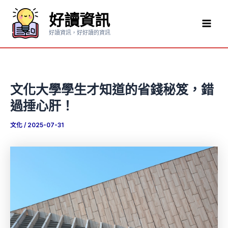
跳
好讀資訊
至
Mai
主
好讀資訊，好好讀的資訊
要
Men
內
容
文化大學學生才知道的省錢秘笈，錯
過捶心肝！
文化
/
2025-07-31