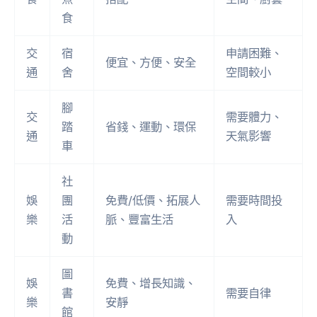
食
交
宿
申請困難、
便宜、方便、安全
通
舍
空間較小
腳
交
需要體力、
踏
省錢、運動、環保
通
天氣影響
車
社
娛
團
免費/低價、拓展人
需要時間投
樂
活
脈、豐富生活
入
動
圖
娛
免費、增長知識、
書
需要自律
樂
安靜
館