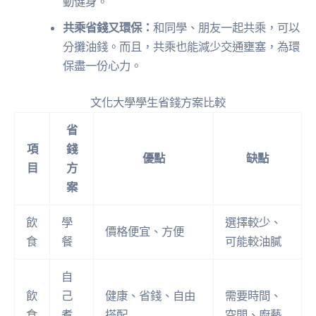
動健身。
共乘省錢又環保：
和同學、朋友一起共乘，可以
分攤油錢。而且，共乘也能減少交通壅塞，為環
保盡一份心力。
文化大學學生省錢方案比較
省
項
錢
優點
缺點
目
方
案
飲
學
選擇較少、
價格便宜、方便
食
餐
可能較油膩
自
飲
己
健康、省錢、自由
需要時間、
食
煮
搭配
空間、廚藝