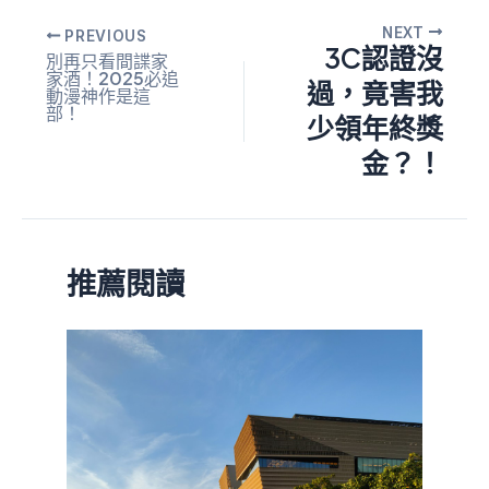
NEXT
PREVIOUS
3C認證沒
別再只看間諜家
家酒！2025必追
過，竟害我
動漫神作是這
部！
少領年終獎
金？！
推薦閱讀