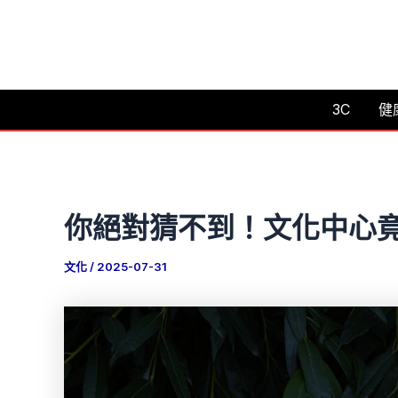
跳
至
主
要
3C
健
內
容
你絕對猜不到！文化中心
文化
/
2025-07-31