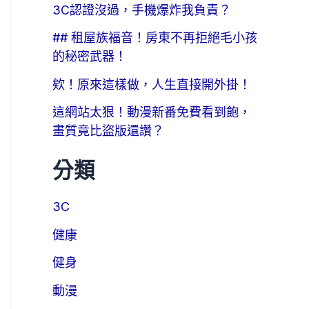
3C認證沒過，手機爆炸我負責？
## 租屋族福音！房東不再拒絕毛小孩
的秘密武器！
欸！原來這樣做，人生直接開外掛！
這網站太狠！動漫新番免費看到飽，
畫質竟比盜版還讚？
分類
3C
健康
健身
動漫