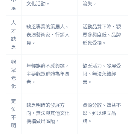
文化活動。
流失。
足
人
缺乏專業的策展人、
活動品質下降、觀
才
表演藝術家、行銷人
眾參與度低、品牌
缺
員。
形象受損。
乏
觀
年輕族群不感興趣，
缺乏活力、發展受
眾
主要觀眾群體為年長
限、無法永續經
老
者。
營。
化
定
缺乏明確的發展方
資源分散、效益不
位
向，無法與其他文化
彰、難以建立品
不
機構做出區隔。
牌。
明