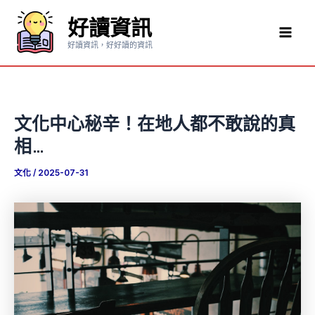
跳
好讀資訊
至
Mai
主
好讀資訊，好好讀的資訊
要
Men
內
容
文化中心秘辛！在地人都不敢說的真
相…
文化
/
2025-07-31