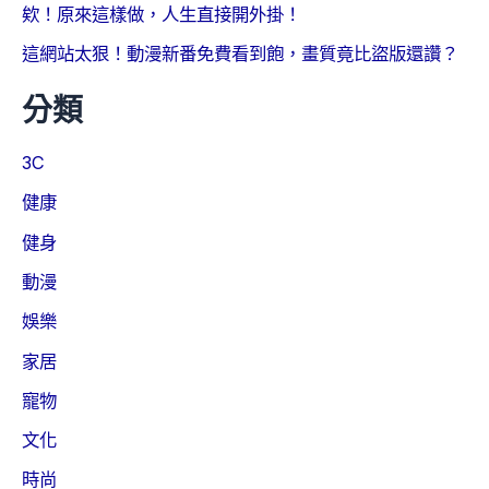
欸！原來這樣做，人生直接開外掛！
這網站太狠！動漫新番免費看到飽，畫質竟比盜版還讚？
分類
3C
健康
健身
動漫
娛樂
家居
寵物
文化
時尚