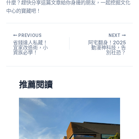
什麼？趕快分享這篇文章給你身邊的朋友，一起挖掘文化
中心的寶藏吧！
PREVIOUS
NEXT
省錢達人私藏！
阿宅翻身！2025
宜家改造術，小
動漫神科技，告
資族必學！
別社恐？
推薦閱讀