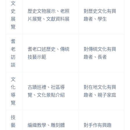
文
史
歷史文物展示、老照
對歷史文化有興
展
片展覽、文獻資料展
趣者、學生
覽
耆
老
耆老口述歷史、傳統
對傳統文化有興
訪
技藝示範
趣者、長者
談
文
化
古蹟巡禮、社區導
對在地文化有興
導
覽、文化景點介紹
趣者、親子家庭
覽
技
藝
編織教學、雕刻體
對手作有興趣