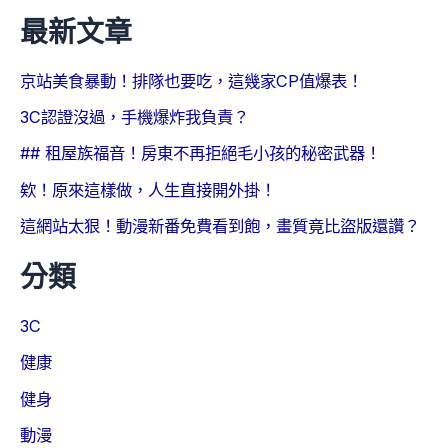
最新文章
京站美食暴動！排隊也要吃，這幾家CP值爆表！
3C認證沒過，手機爆炸我負責？
## 租屋族福音！房東不再拒絕毛小孩的秘密武器！
欸！原來這樣做，人生直接開外掛！
這網站太狠！動漫新番免費看到飽，畫質竟比盜版還讚？
分類
3C
健康
健身
動漫