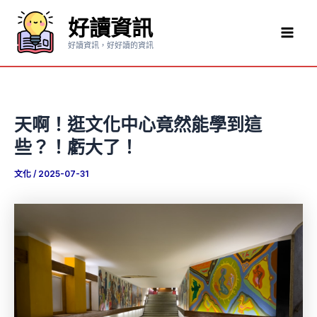
跳
好讀資訊
至
Mai
主
好讀資訊，好好讀的資訊
要
Men
內
容
天啊！逛文化中心竟然能學到這
些？！虧大了！
文化
/
2025-07-31