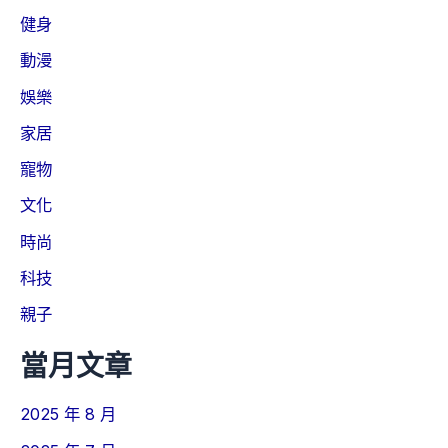
健身
動漫
娛樂
家居
寵物
文化
時尚
科技
親子
當月文章
2025 年 8 月