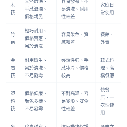
天然環保、
容易發霉、不
木
家庭日
手感溫潤、
易清洗、耐用
筷
常使用
價格親民
性較差
輕巧耐用、
竹
容易染色、質
餐館、
價格實惠、
筷
感較差
外賣
易於清洗
金
耐用衛生、
導熱性強、手
韓式料
屬
易於清洗、
感冰冷、價格
理、高
筷
不易發霉
較高
檔餐廳
快餐
塑
價格低廉、
不耐高溫、容
店、一
料
顏色多樣、
易變形、安全
次性使
筷
不易發霉
性較差
用
象
珍貴稀有，
違反動物保護
歷史文