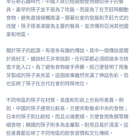
早在新石器時代，中國人就已經開始使用類似筷子的餐
具。最早的筷子並不是為了吃飯，而是為了在烹飪時翻動
食物，避免直接接觸高溫。隨著社會的發展和烹飪方式的
改變，筷子逐漸演變為主要的餐具，並流傳到亞洲其他國
家和地區。
關於筷子的起源，有很多有趣的傳說。其中一個傳說是關
於商紂王。據說紂王非常挑剔，任何菜都必須經過多次檢
查才能入口。為了避免食物被手弄髒，妲己便發明了用象
牙製成的筷子來夾菜。這個故事雖然充滿了神話色彩，但
也反映了筷子在古代社會的特殊地位。
不同地區的筷子在材質、長度和形狀上也有所差異。例
如，中國的筷子通常比較長，方便夾取餐桌中央的食物；
日本的筷子則比較短，而且尖端更細，方便食用魚類等精
細食物；韓國的筷子則多為金屬製，耐用且易於清潔。這
些差異都反映了不同地區的飲食習慣和文化傳統。