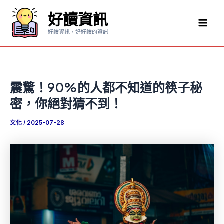
跳
好讀資訊
至
Mai
主
好讀資訊，好好讀的資訊
要
Men
內
容
震驚！90%的人都不知道的筷子秘
密，你絕對猜不到！
文化
/
2025-07-28