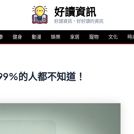
好讀資訊
好讀資訊，好好讀的資訊
康
健身
動漫
娛樂
家居
寵物
文化
時
，99%的人都不知道！