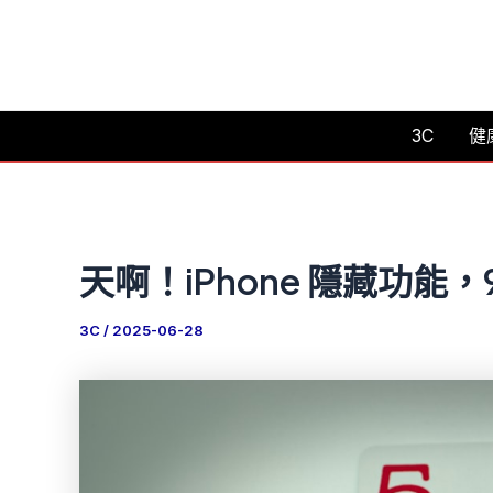
跳
至
主
要
3C
健
內
容
天啊！iPhone 隱藏功能
3C
/
2025-06-28