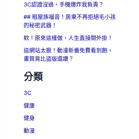
3C認證沒過，手機爆炸我負責？
## 租屋族福音！房東不再拒絕毛小孩
的秘密武器！
欸！原來這樣做，人生直接開外掛！
這網站太狠！動漫新番免費看到飽，
畫質竟比盜版還讚？
分類
3C
健康
健身
動漫