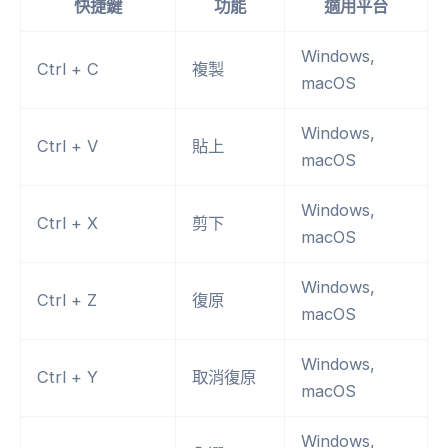
快捷鍵
功能
適用平台
Windows,
Ctrl + C
複製
macOS
Windows,
Ctrl + V
貼上
macOS
Windows,
Ctrl + X
剪下
macOS
Windows,
Ctrl + Z
復原
macOS
Windows,
Ctrl + Y
取消復原
macOS
Windows,