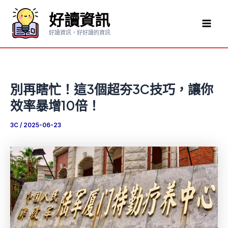
跳
好讀資訊
至
Mai
主
好讀資訊，好好讀的資訊
要
Men
內
容
別再瞎忙！這3個超夯3C技巧，讓你
效率暴增10倍！
3C
/
2025-06-23