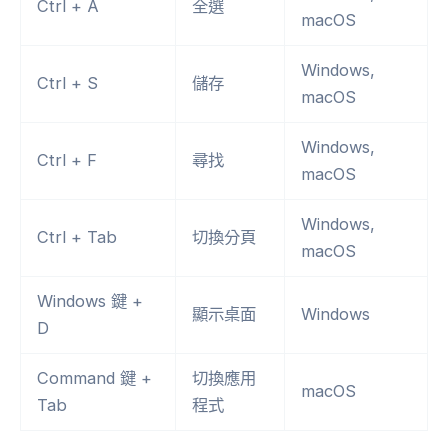
Ctrl + A
全選
macOS
Windows,
Ctrl + S
儲存
macOS
Windows,
Ctrl + F
尋找
macOS
Windows,
Ctrl + Tab
切換分頁
macOS
Windows 鍵 +
顯示桌面
Windows
D
Command 鍵 +
切換應用
macOS
Tab
程式