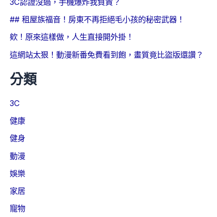
3C認證沒過，手機爆炸我負責？
## 租屋族福音！房東不再拒絕毛小孩的秘密武器！
欸！原來這樣做，人生直接開外掛！
這網站太狠！動漫新番免費看到飽，畫質竟比盜版還讚？
分類
3C
健康
健身
動漫
娛樂
家居
寵物