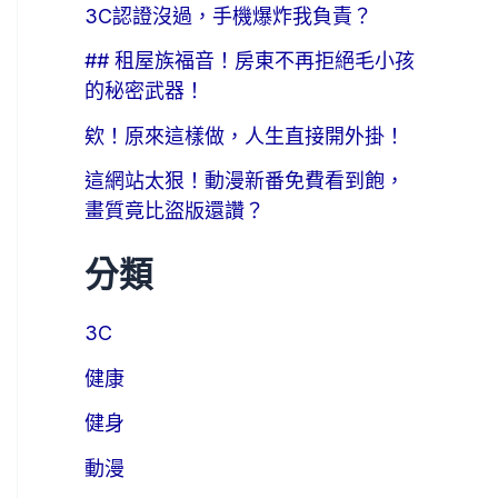
3C認證沒過，手機爆炸我負責？
## 租屋族福音！房東不再拒絕毛小孩
的秘密武器！
欸！原來這樣做，人生直接開外掛！
這網站太狠！動漫新番免費看到飽，
畫質竟比盜版還讚？
分類
3C
健康
健身
動漫