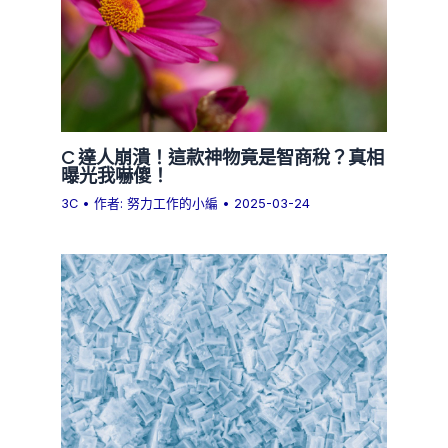
C 達人崩潰！這款神物竟是智商稅？真相
曝光我嚇傻！
3C
• 作者:
努力工作的小編
•
2025-03-24