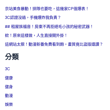
京站美食暴動！排隊也要吃，這幾家CP值爆表！
3C認證沒過，手機爆炸我負責？
## 租屋族福音！房東不再拒絕毛小孩的秘密武器！
欸！原來這樣做，人生直接開外掛！
這網站太狠！動漫新番免費看到飽，畫質竟比盜版還讚？
分類
3C
健康
健身
動漫
娛樂