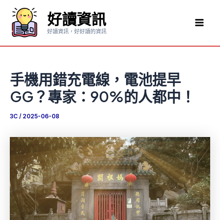
跳
好讀資訊
至
Mai
主
好讀資訊，好好讀的資訊
要
Men
內
容
手機用錯充電線，電池提早
GG？專家：90%的人都中！
3C
/
2025-06-08