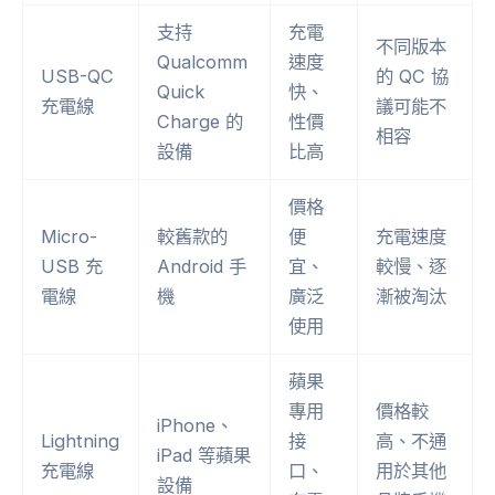
支持
充電
不同版本
Qualcomm
速度
USB-QC
的 QC 協
Quick
快、
充電線
議可能不
Charge 的
性價
相容
設備
比高
價格
Micro-
較舊款的
便
充電速度
USB 充
Android 手
宜、
較慢、逐
電線
機
廣泛
漸被淘汰
使用
蘋果
專用
價格較
iPhone、
Lightning
接
高、不通
iPad 等蘋果
充電線
口、
用於其他
設備