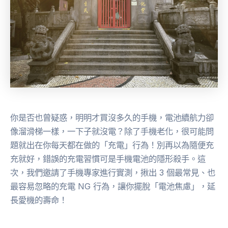
你是否也曾疑惑，明明才買沒多久的手機，電池續航力卻
像溜滑梯一樣，一下子就沒電？除了手機老化，很可能問
題就出在你每天都在做的「充電」行為！別再以為隨便充
充就好，錯誤的充電習慣可是手機電池的隱形殺手。這
次，我們邀請了手機專家進行實測，揪出 3 個最常見、也
最容易忽略的充電 NG 行為，讓你擺脫「電池焦慮」，延
長愛機的壽命！