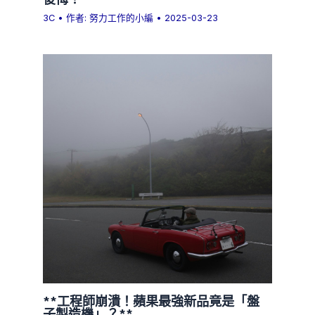
3C
• 作者:
努力工作的小編
•
2025-03-23
**工程師崩潰！蘋果最強新品竟是「盤
子製造機」？**