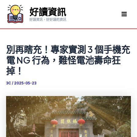
跳
好讀資訊
至
Mai
主
好讀資訊，好好讀的資訊
要
Men
內
容
別再瞎充！專家實測 3 個手機充
電 NG 行為，難怪電池壽命狂
掉！
3C
/
2025-05-23