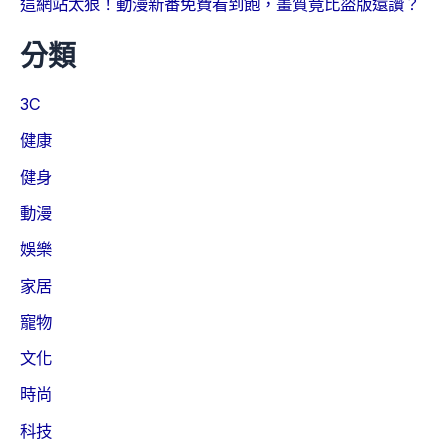
這網站太狠！動漫新番免費看到飽，畫質竟比盜版還讚？
分類
3C
健康
健身
動漫
娛樂
家居
寵物
文化
時尚
科技