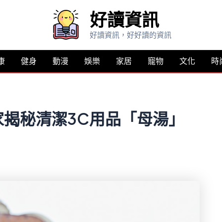
好讀資訊
好讀資訊，好好讀的資訊
康
健身
動漫
娛樂
家居
寵物
文化
時
揭秘清潔3C用品「母湯」