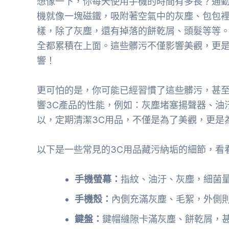
想像一下，你每天使用手機的時間有多長？通
機就像一塊磁鐵，吸附著空氣中的灰塵、包包
樣，除了灰塵，還有掉落的餅乾屑、頭髮等等
全都累積在上面。這些髒污不僅影響美觀，更
響！
更可怕的是，你可能已經習慣了這些髒污，甚
響3C產品的性能，例如：灰塵堵塞揚聲器、油
以，定期清潔3C用品，不僅是為了美觀，更是
以下是一些常見的3C用品藏污納垢的細節，看
手機螢幕：
指紋、油汙、灰塵，細菌
手機殼：
內側充滿灰塵、毛絮，外側
鍵盤：
鍵帽縫隙卡滿灰塵、餅乾屑，