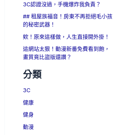
3C認證沒過，手機爆炸我負責？
## 租屋族福音！房東不再拒絕毛小孩
的秘密武器！
欸！原來這樣做，人生直接開外掛！
這網站太狠！動漫新番免費看到飽，
畫質竟比盜版還讚？
分類
3C
健康
健身
動漫