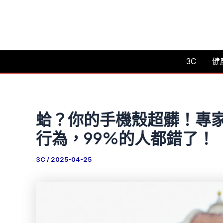
跳
至
主
要
3C
健
內
容
蛤？你的手機殼超髒！專家
行為，99%的人都錯了！
3C
/
2025-04-25