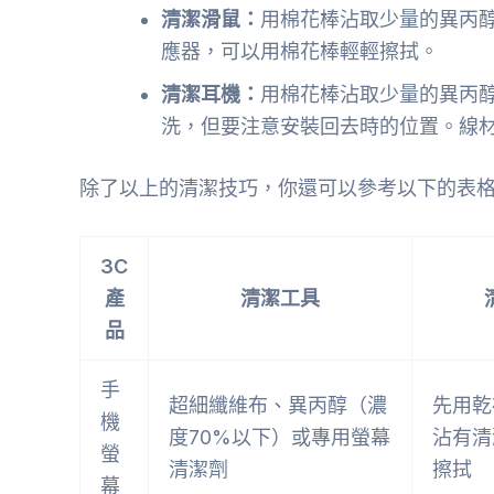
清潔滑鼠：
用棉花棒沾取少量的異丙
應器，可以用棉花棒輕輕擦拭。
清潔耳機：
用棉花棒沾取少量的異丙
洗，但要注意安裝回去時的位置。線
除了以上的清潔技巧，你還可以參考以下的表格
3C
產
清潔工具
品
手
超細纖維布、異丙醇（濃
先用乾
機
度70%以下）或專用螢幕
沾有清
螢
清潔劑
擦拭
幕