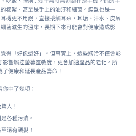
勤、吃飯、睡前…幾乎無時無刻都在滑手機。你的手
裡的棉絮、甚至是手上的油汙和細菌。鍵盤也是一
。耳機更不用說，直接接觸耳朵，耳垢、汗水、皮屑
是細菌滋生的溫床，長期下來可能會對健康造成影
至覺得「好像還好」。但事實上，這些髒污不僅會影
汙影響觸控螢幕靈敏度，更會加速產品的老化。所
為了健康和延長產品壽命！
看你中了幾項：
量驚人！
則是各種污漬。
甚至還有頭髮！