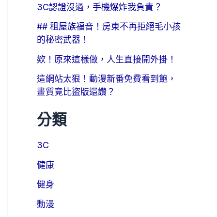
3C認證沒過，手機爆炸我負責？
## 租屋族福音！房東不再拒絕毛小孩
的秘密武器！
欸！原來這樣做，人生直接開外掛！
這網站太狠！動漫新番免費看到飽，
畫質竟比盜版還讚？
分類
3C
健康
健身
動漫