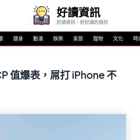
好讀資訊
好讀資訊，好好讀的資訊
康
健身
動漫
娛樂
家居
寵物
文化
時
 值爆表，屌打 iPhone 不