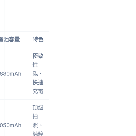
電池容量
特色
極致
性
880mAh
能、
快速
充電
頂級
拍
050mAh
照、
純粹