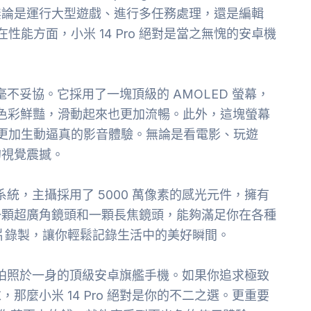
無論是運行大型遊戲、進行多任務處理，還是編輯
性能方面，小米 14 Pro 絕對是當之無愧的安卓機
也毫不妥協。它採用了一塊頂級的 AMOLED 螢幕，
膩、色彩鮮豔，滑動起來也更加流暢。此外，這塊螢幕
能夠呈現出更加生動逼真的影音體驗。無論是看電影、玩遊
的視覺震撼。
頭系統，主攝採用了 5000 萬像素的感光元件，擁有
一顆超廣角鏡頭和一顆長焦鏡頭，能夠滿足你在各種
K 影片錄製，讓你輕鬆記錄生活中的美好瞬間。
幕、拍照於一身的頂級安卓旗艦手機。如果你追求極致
麼小米 14 Pro 絕對是你的不二之選。更重要