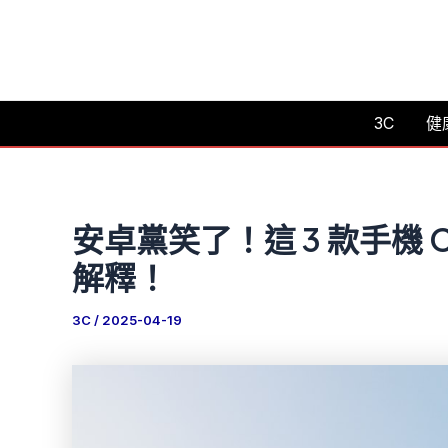
跳
至
主
要
3C
健
內
容
安卓黨笑了！這 3 款手機 CP
解釋！
3C
/
2025-04-19