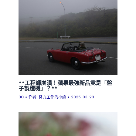
**工程師崩潰！蘋果最強新品竟是「盤
子製造機」？**
3C
• 作者:
努力工作的小編
•
2025-03-23