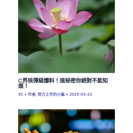
C界核彈級爆料！這秘密你絕對不能知
道！
3C
• 作者:
努力工作的小編
•
2025-03-23