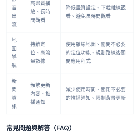
高畫質播
音
降低畫質設定、下載離線觀
放、長時
串
看、避免長時間觀看
間觀看
流
地
持續定
使用離線地圖、關閉不必要
圖
位、高流
的定位功能、規劃路線後關
導
量數據
閉應用程式
航
新
頻繁更新
聞
減少使用時間、關閉不必要
內容、推
資
的推播通知、限制背景更新
播通知
訊
常見問題與解答（FAQ）