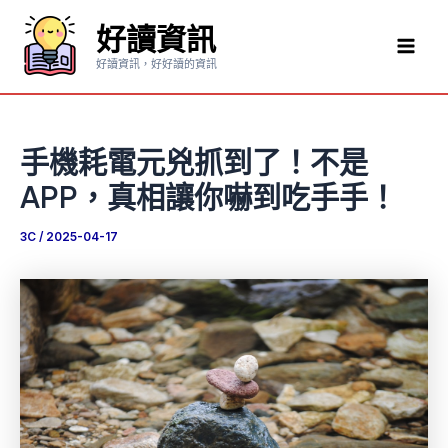
跳
好讀資訊
至
Mai
主
好讀資訊，好好讀的資訊
要
Men
內
容
手機耗電元兇抓到了！不是
APP，真相讓你嚇到吃手手！
3C
/
2025-04-17