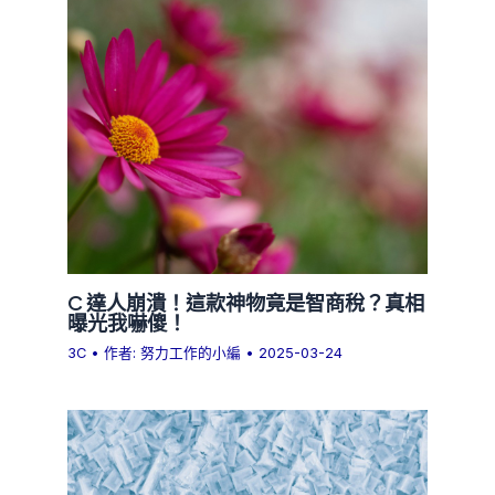
C 達人崩潰！這款神物竟是智商稅？真相
曝光我嚇傻！
3C
• 作者:
努力工作的小編
•
2025-03-24