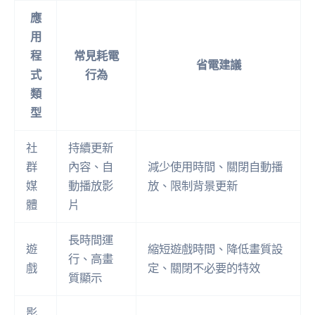
應
用
程
常見耗電
省電建議
式
行為
類
型
社
持續更新
群
內容、自
減少使用時間、關閉自動播
媒
動播放影
放、限制背景更新
體
片
長時間運
遊
縮短遊戲時間、降低畫質設
行、高畫
戲
定、關閉不必要的特效
質顯示
影