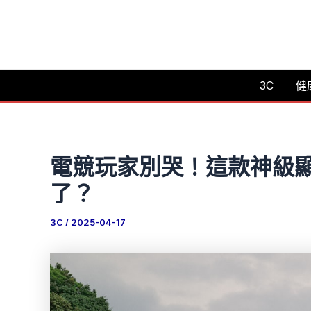
跳
至
主
要
3C
健
內
容
電競玩家別哭！這款神級
了？
3C
/
2025-04-17