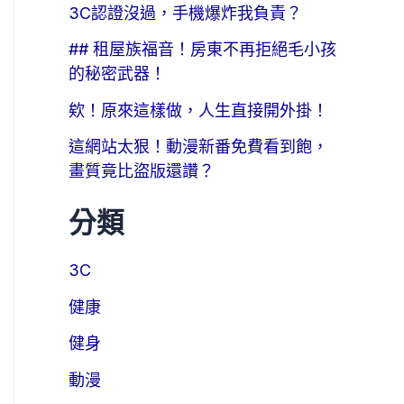
3C認證沒過，手機爆炸我負責？
## 租屋族福音！房東不再拒絕毛小孩
的秘密武器！
欸！原來這樣做，人生直接開外掛！
這網站太狠！動漫新番免費看到飽，
畫質竟比盜版還讚？
分類
3C
健康
健身
動漫