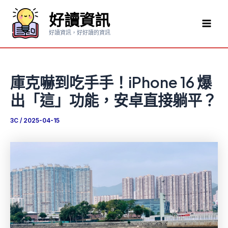
跳
好讀資訊
至
Mai
主
好讀資訊，好好讀的資訊
要
Men
內
容
庫克嚇到吃手手！iPhone 16 爆
出「這」功能，安卓直接躺平？
3C
/
2025-04-15