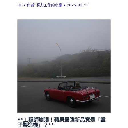
3C
• 作者:
努力工作的小編
•
2025-03-23
**工程師崩潰！蘋果最強新品竟是「盤
子製造機」？**