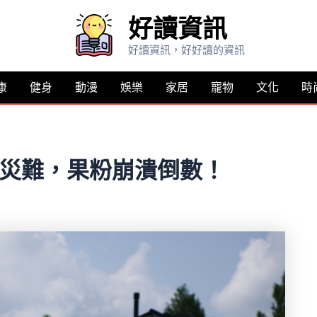
好讀資訊
好讀資訊，好好讀的資訊
康
健身
動漫
娛樂
家居
寵物
文化
時
史詩級災難，果粉崩潰倒數！