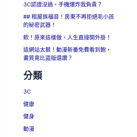
3C認證沒過，手機爆炸我負責？
## 租屋族福音！房東不再拒絕毛小孩
的秘密武器！
欸！原來這樣做，人生直接開外掛！
這網站太狠！動漫新番免費看到飽，
畫質竟比盜版還讚？
分類
3C
健康
健身
動漫