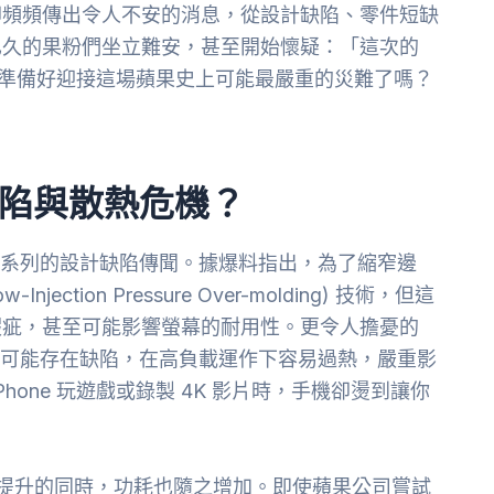
但最近卻頻頻傳出令人不安的消息，從設計缺陷、零件短缺
已久的果粉們坐立難安，甚至開始懷疑：「這次的
嗎？」準備好迎接這場蘋果史上可能最嚴重的災難了嗎？
計缺陷與散熱危機？
 Pro 系列的設計缺陷傳聞。據爆料指出，為了縮窄邊
Injection Pressure Over-molding) 技術，但這
瑕疵，甚至可能影響螢幕的耐用性。更令人擔憂的
的散熱系統可能存在缺陷，在高負載運作下容易過熱，嚴重影
one 玩遊戲或錄製 4K 影片時，手機卻燙到讓你
能提升的同時，功耗也隨之增加。即使蘋果公司嘗試