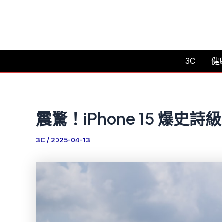
跳
至
主
要
3C
健
內
容
震驚！iPhone 15 爆
3C
/
2025-04-13