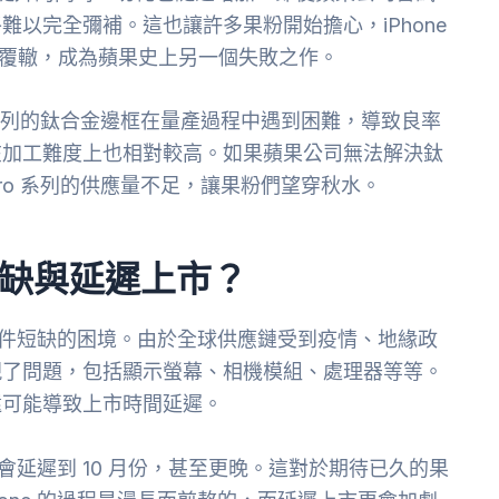
以完全彌補。這也讓許多果粉開始擔心，iPhone
 天線門的覆轍，成為蘋果史上另一個失敗之作。
Pro 系列的鈦合金邊框在量產過程中遇到困難，導致良率
在加工難度上也相對較高。如果蘋果公司無法解決鈦
 Pro 系列的供應量不足，讓果粉們望穿秋水。
件短缺與延遲上市？
臨著零件短缺的困境。由於全球供應鏈受到疫情、地緣政
現了問題，包括顯示螢幕、相機模組、處理器等等。
量，還可能導致上市時間延遲。
可能會延遲到 10 月份，甚至更晚。這對於期待已久的果