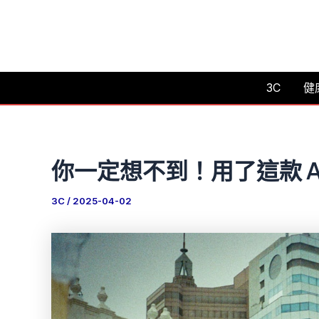
跳
至
主
要
3C
健
內
容
你一定想不到！用了這款 
3C
/
2025-04-02