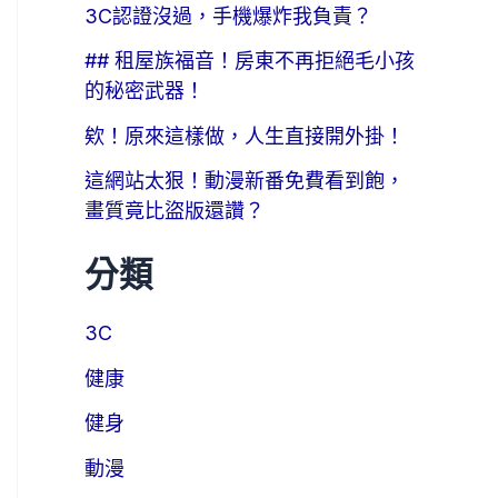
3C認證沒過，手機爆炸我負責？
## 租屋族福音！房東不再拒絕毛小孩
的秘密武器！
欸！原來這樣做，人生直接開外掛！
這網站太狠！動漫新番免費看到飽，
畫質竟比盜版還讚？
分類
3C
健康
健身
動漫