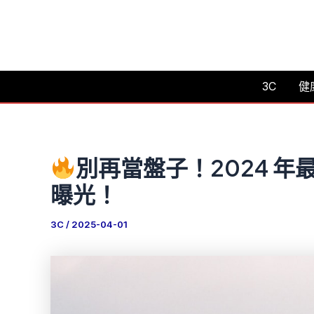
跳
至
主
要
3C
健
內
容
別再當盤子！2024 年
曝光！
3C
/
2025-04-01