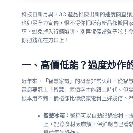
科技日新月異，3C 產品推陳出新的速度簡直
也卯足全力宣傳，恨不得你把所有新品都搬回
睛，避免掉入行銷陷阱，別再傻傻當盤子啦！今天就
你把錢花在刀口上！
一、高價低能？過度炒作
近年來，「智慧家電」的概念非常火紅，從智
電都要冠上「智慧」兩個字才能跟上時代。但
根本用不到，價格卻比傳統家電貴上好幾倍。
智慧冰箱：
號稱可以自動記錄食材、
上，記錄食材太麻煩，保鮮期自己看
機或電腦操作。