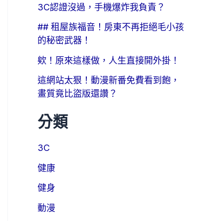
3C認證沒過，手機爆炸我負責？
## 租屋族福音！房東不再拒絕毛小孩
的秘密武器！
欸！原來這樣做，人生直接開外掛！
這網站太狠！動漫新番免費看到飽，
畫質竟比盜版還讚？
分類
3C
健康
健身
動漫