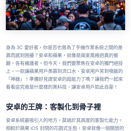
身為 3C 愛好者，你是否也曾為了手機作業系統之間的差
異而感到困擾？安卓和蘋果，就像是兩家風格迥異的餐
廳，各有擁護者。但今天，我們要聚焦在安卓的獨門絕技
上，一款讓蘋果用戶羨慕到流口水、安卓用戶笑到噴飯的
「神器」！準備好見證安卓的超能力了嗎？讓我們一起來
看看這究竟是什麼樣的黑科技，讓安卓用戶如此自豪！
安卓的王牌：客製化到骨子裡
安卓系統最吸引人的地方，莫過於其高度的客製化能力。
相較於蘋果 iOS 封閉的花園式生態，安卓就像一個開放的