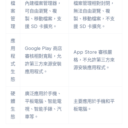
檔
內建檔案管理器，
檔案管理相對封閉，
案
可自由瀏覽、複
無法自由瀏覽、複
管
製、移動檔案，支
製、移動檔案，不支
理
援 SD 卡擴充。
援 SD 卡擴充。
應
用
Google Play 商店
App Store 審核嚴
程
審核相對寬鬆，允
格，不允許第三方來
式
許第三方來源安裝
源安裝應用程式。
生
應用程式。
態
硬
廣泛應用於手機、
體
平板電腦、智能電
主要應用於手機和平
生
視、智能手錶、汽
板電腦。
態
車等。