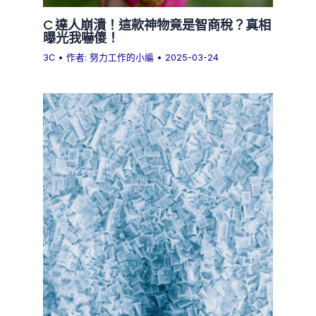
C 達人崩潰！這款神物竟是智商稅？真相
曝光我嚇傻！
3C
• 作者:
努力工作的小編
•
2025-03-24