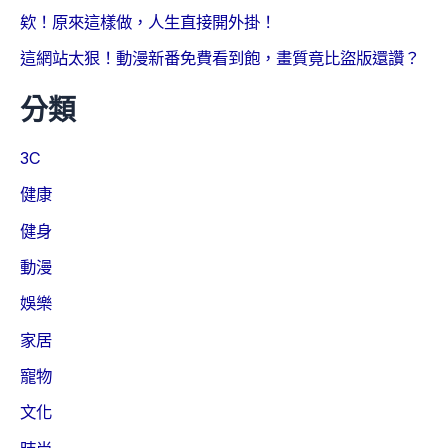
欸！原來這樣做，人生直接開外掛！
這網站太狠！動漫新番免費看到飽，畫質竟比盜版還讚？
分類
3C
健康
健身
動漫
娛樂
家居
寵物
文化