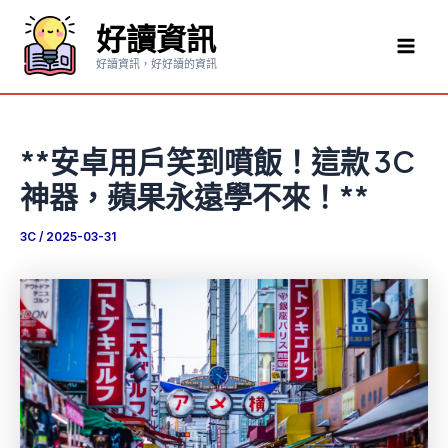
跳
好讀資訊
至
Mai
主
好讀資訊，好好讀的資訊
要
Men
內
容
**安卓用戶笑到噴飯！這款 3C
神器，蘋果永遠學不來！**
3C
/
2025-03-31