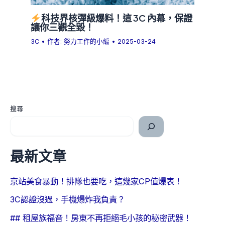
科技界核彈級爆料！這 3C 內幕，保證
讓你三觀全毀！
3C
• 作者:
努力工作的小編
•
2025-03-24
搜尋
最新文章
京站美食暴動！排隊也要吃，這幾家CP值爆表！
3C認證沒過，手機爆炸我負責？
## 租屋族福音！房東不再拒絕毛小孩的秘密武器！