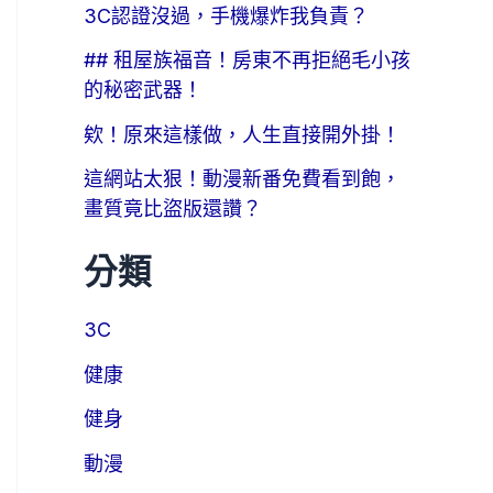
3C認證沒過，手機爆炸我負責？
## 租屋族福音！房東不再拒絕毛小孩
的秘密武器！
欸！原來這樣做，人生直接開外掛！
這網站太狠！動漫新番免費看到飽，
畫質竟比盜版還讚？
分類
3C
健康
健身
動漫