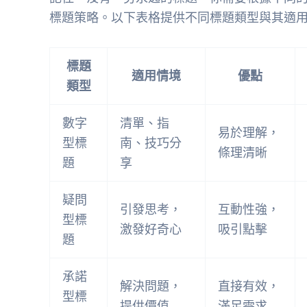
標題策略。以下表格提供不同標題類型與其適用
標題
適用情境
優點
類型
數字
清單、指
易於理解，
型標
南、技巧分
條理清晰
題
享
疑問
引發思考，
互動性強，
型標
激發好奇心
吸引點擊
題
承諾
解決問題，
直接有效，
型標
提供價值
滿足需求