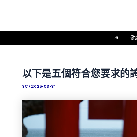
跳
至
主
要
3C
健
內
容
以下是五個符合您要求的
3C
/
2025-03-31