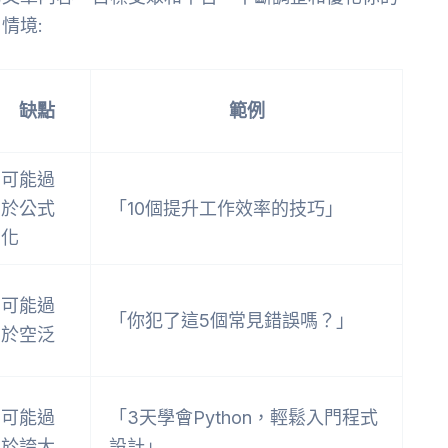
情境:
缺點
範例
可能過
於公式
「10個提升工作效率的技巧」
化
可能過
「你犯了這5個常見錯誤嗎？」
於空泛
可能過
「3天學會Python，輕鬆入門程式
於誇大
設計」